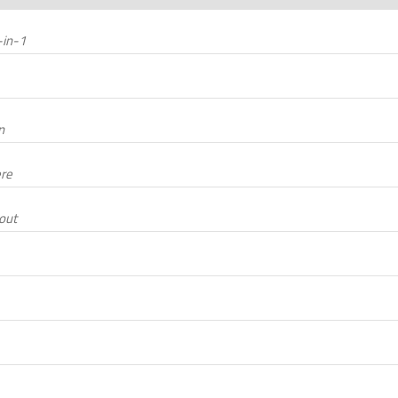
-in-1
n
ere
out