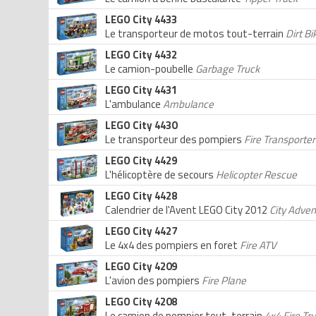
LEGO City 4433
Le transporteur de motos tout-terrain
Dirt B
LEGO City 4432
Le camion-poubelle
Garbage Truck
LEGO City 4431
L'ambulance
Ambulance
LEGO City 4430
Le transporteur des pompiers
Fire Transporter
LEGO City 4429
L'hélicoptère de secours
Helicopter Rescue
LEGO City 4428
Calendrier de l'Avent LEGO City 2012
City Adven
LEGO City 4427
Le 4x4 des pompiers en foret
Fire ATV
LEGO City 4209
L'avion des pompiers
Fire Plane
LEGO City 4208
Le camion de pompier tout-terrain
4x4 Fire Tr