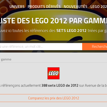
UNIVERS
PRODUITS DÉRIVÉS
NOUVEAUTÉS
LEGO 20
LISTE DES LEGO 2012 PAR GAMM
ASSOCIATIONS DE FANS
EXPOSITION
uvez ici toutes les références des
SETS LEGO 2012
triées par
Recherch
ar gamme
 référençons actuellement
388 sets LEGO de 2012
sur Avenue de la b
Comparez les prix des LEGO 2012