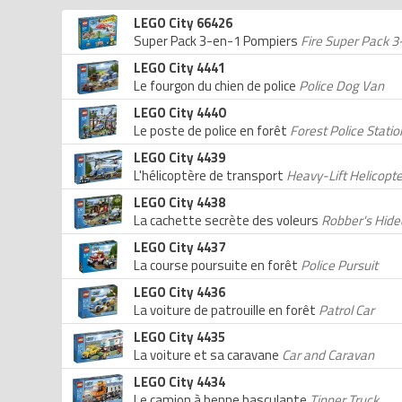
LEGO City 66426
Super Pack 3-en-1 Pompiers
Fire Super Pack 3
LEGO City 4441
Le fourgon du chien de police
Police Dog Van
LEGO City 4440
Le poste de police en forêt
Forest Police Statio
LEGO City 4439
L'hélicoptère de transport
Heavy-Lift Helicopt
LEGO City 4438
La cachette secrète des voleurs
Robber's Hide
LEGO City 4437
La course poursuite en forêt
Police Pursuit
LEGO City 4436
La voiture de patrouille en forêt
Patrol Car
LEGO City 4435
La voiture et sa caravane
Car and Caravan
LEGO City 4434
Le camion à benne basculante
Tipper Truck