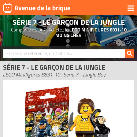
SÉRIE 7 - LE GARÇON DE LA JUNGLE
UNIVERS
Comparez les prix ! Achetez le
LEGO MINIFIGURES 8831-10
PRODUITS DÉRIVÉS
MOINS CHER
NOUVEAUTÉS
LEGO 2026
SÉRIE 7 - LE GARÇON DE LA JUNGLE
BONS PLANS
LEGO Minifigures 8831-10 : Serie 7 - Jungle Boy
ACTUALITÉS
ASSOCIATIONS DE FANS
EXPOSITIONS LEGO
LEGO LES PLUS CHERS
DERNIERS LEGO AJOUTÉS