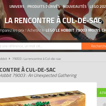
UNIVERS
PRODUITS DÉRIVÉS
NOUVEAUTÉS
LEGO 20
LA RENCONTRE À CUL-DE-SAC
ASSOCIATIONS DE FANS
EXPOSITION
mparez les prix ! Achetez le
LEGO LE HOBBIT 79003 MOINS C
Recherch
obbit
79003 : La rencontre à Cul-de-sac
CONTRE À CUL-DE-SAC
obbit 79003 : An Unexpected Gathering
A PA