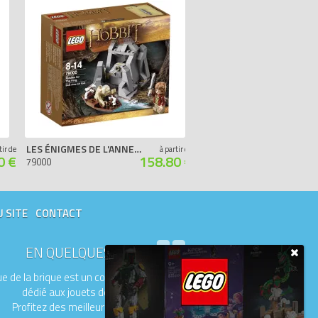
LES ÉNIGMES DE L'ANNEAU
L'ÉVASION DU ROYAUME DES ELFES SYLVAINS
tir de
à partir de
0 €
158.80 €
79000
79004
U SITE
CONTACT
EN QUELQUES MOTS
e de la brique est un comparateur de prix
dédié aux jouets de la marque LEGO.
Profitez des meilleurs prix du moment.