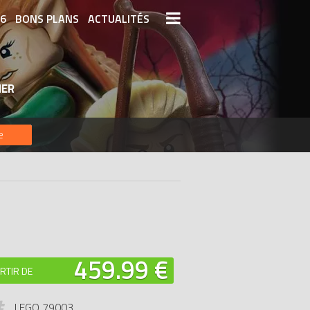
26
BONS PLANS
ACTUALITÉS
S LEGO
LEGO LES PLUS CHERS
HER
DERNIERS LEGO AJOUTÉS
e
459.99 €
RTIR DE
LEGO 79003