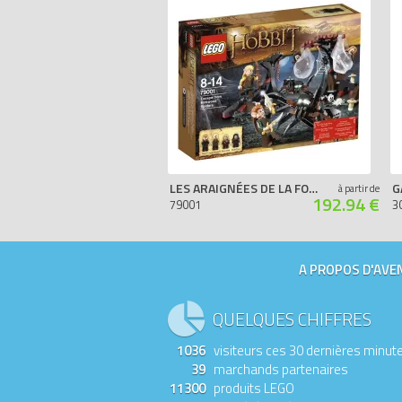
LES ARAIGNÉES DE LA FORÊT DE MIRKWOOD
G
à partir de
192.94 €
79001
3
A PROPOS D'AVEN
QUELQUES CHIFFRES
1036
visiteurs ces 30 dernières minut
39
marchands partenaires
11300
produits LEGO