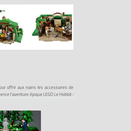
our offrir aux nains les accessoires de
mence l'aventure épique LEGO Le Hobbit :
 cet ensemble : Bilbon Sacquet (LOR029)
 le nain Bofur (LOR052), tous avec des
s, un poulet, du pain, des carottes, une