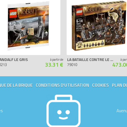
ANDALF LE GRIS
LA BATAILLE CONTRE LE ROI DES GOBELINS
à partir de
à par
33.31 €
473.0
0213
79010
UE DE LA BRIQUE
CONDITIONS D'UTILISATION
COOKIES
PLAN D
es
Avenu