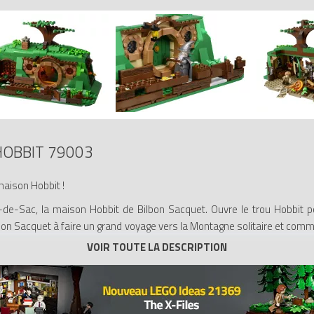
HOBBIT 79003
maison Hobbit !
ul-de-Sac, la maison Hobbit de Bilbon Sacquet. Ouvre le trou Hobbit p
Bilbon Sacquet à faire un grand voyage vers la Montagne solitaire et com
le Gris (LOR001) et 5 figurines exclusives présentes uniquement dans
 Balin (LOR049), le nain Dwalin (LOR050), le nain Bombur (LOR051) et
la Terre du Milieu, des fleurs, une barrière, des gobelets, des assiette