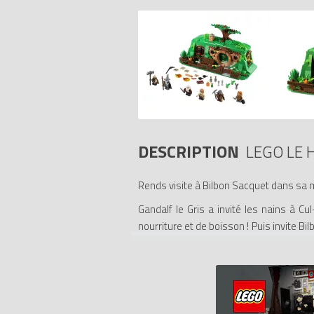
DESCRIPTION
LEGO LE 
Rends visite à Bilbon Sacquet dans sa 
Gandalf le Gris a invité les nains à C
nourriture et de boisson ! Puis invite 
Un voyage inattendu. Comprend Gandalf 
dans son costume de la Comté, le nain
accessoires assortis.
- Les accessoires incluent 3 cartes de 