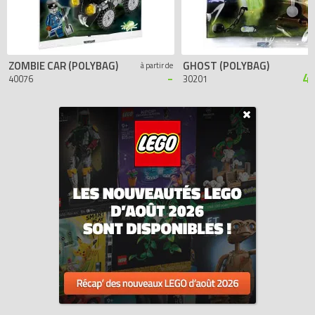
ZOMBIE CAR (POLYBAG)
GHOST (POLYBAG)
à partir de
-
4
40076
30201