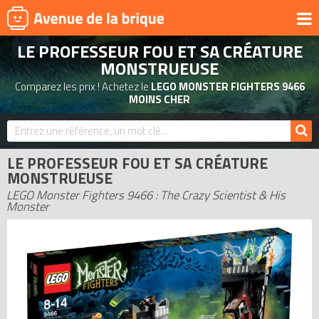
LE PROFESSEUR FOU ET SA CRÉATURE
UNIVERS
MONSTRUEUSE
PRODUITS DÉRIVÉS
Comparez les prix ! Achetez le
LEGO MONSTER FIGHTERS 9466
MOINS CHER
NOUVEAUTÉS
LEGO 2026
BONS PLANS
LE PROFESSEUR FOU ET SA CRÉATURE
MONSTRUEUSE
ACTUALITÉS
LEGO Monster Fighters 9466 : The Crazy Scientist & His
ASSOCIATIONS DE FANS
Monster
EXPOSITIONS LEGO
LEGO LES PLUS CHERS
DERNIERS LEGO AJOUTÉS