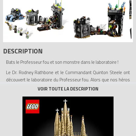
DESCRIPTION
Bats le Professeur fou et son monstre dans le laboratoire !
Le Dr. Rodney Rathbone et le Commandant Quinton Steele ont
découvert le laboratoire du Professeur fou. Alors que nos héros
s'emparent de la pierre de lune, l'ignoble professeur donne vie à
son terrible monstre ! Pourront-ils s'échapper jusqu'à leur
voiture ou bien le monstre du Professeur fou va-t-il gagner le
combat et les emprisonner dans le laboratoire ? C'est à toi de
décider !
• Inclut 4 figurines : Rodney Rathbone, Quinton Steele, le
professeur fou et son monstre