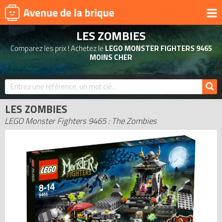
LES ZOMBIES
UNIVERS
Comparez les prix ! Achetez le
LEGO MONSTER FIGHTERS 9465
PRODUITS DÉRIVÉS
MOINS CHER
NOUVEAUTÉS
LEGO 2026
LES ZOMBIES
BONS PLANS
LEGO Monster Fighters 9465 : The Zombies
ACTUALITÉS
ASSOCIATIONS DE FANS
EXPOSITIONS LEGO
LEGO LES PLUS CHERS
DERNIERS LEGO AJOUTÉS