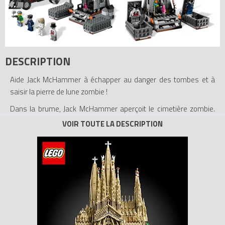
DESCRIPTION
Aide Jack McHammer à échapper au danger des tombes et à
saisir la pierre de lune zombie !
Dans la brume, Jack McHammer aperçoit le cimetière zombie.
Sa mission est de récupérer la pierre de lune zombie mais alors
qu'il essaie de s'en emparer, les zombies se lèvent de leurs
cercueils et attaquent ! Pourra-t-il repartir vers sa voiture et
lutter contre les zombies avec le marteau géant ? C'est à toi de
décider !
- Inclut 4 figurines : Jack McHammer et 3 zombies
- Comprend le cimetière zombie et la voiture de Jack McHammer
- Le cimetière zombie comprend une crypte, 2 cercueils et une
fonction d'attaque zombie