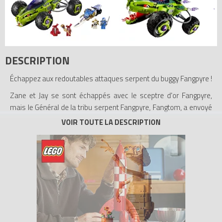
DESCRIPTION
Échappez aux redoutables attaques serpent du buggy Fangpyre !
Zane et Jay se sont échappés avec le sceptre d'or Fangpyre,
mais le Général de la tribu serpent Fangpyre, Fangtom, a envoyé
son guerrier serpent Fangdam à leurs trousses. Aidez Zane et
Jay à semer Fangdam et le buggy Fangpyre avec le scooter des
neiges de Zane ! Activez le pulvérisateur de glace du scooter des
neiges pour déraper et éviter les pièges ! Esquivez les coups de
queue et les crocs venimeux du buggy Fangpyre, tandis que vous
fuyez avec le sceptre et l'anti-venin !
- Inclut les figurines de Zane ZX, Jay ZX, Fangtom et Fangdam, le
buggy Fangpyre, le scooter des neiges de Zane, le sceptre d'or
Fangpyre et 4 armes.