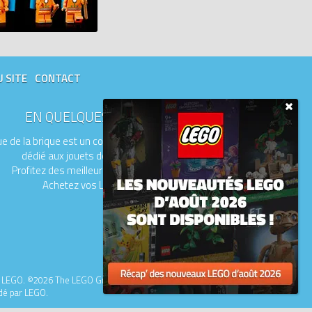
U SITE
CONTACT
EN QUELQUES MOTS
e de la brique est un comparateur de prix
dédié aux jouets de la marque LEGO.
Profitez des meilleurs prix du moment.
Achetez vos LEGO moins chers.
upe LEGO. ©2026 The LEGO Group.
idé par LEGO.