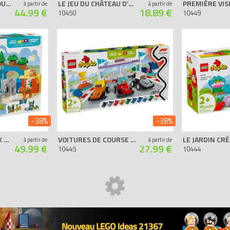
DINOSAURES SUR ROUES 3-EN-1
LE JEU DU CHÂTEAU D’HOPSY
à partir de
à partir de
44.99 €
18.89 €
10450
10449
-38%
-38%
FAMILLES D’ANIMAUX SAUVAGES 3-EN-1
VOITURES DE COURSE ET PILOTES D’UNE ÉCURIE DE F1
à partir de
à partir de
49.99 €
27.99 €
10445
10444