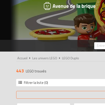
Accueil
Les univers LEGO
LEGO Duplo
443
LEGO trouvés
Filtrer la liste (0)
Année
2026
2025
2024
2023
2022
2021
2020
2019
2018
2017
2016
2015
2014
2013
2012
2011