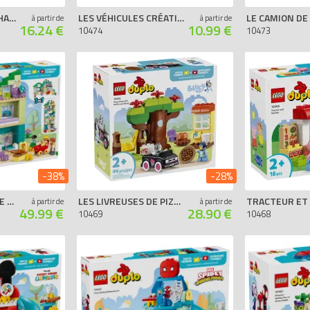
LES VÉHICULES DE CHANTIER 3-EN-1
LES VÉHICULES CRÉATIFS
à partir de
à partir de
16.24 €
10.99 €
10474
10473
-38%
-28%
LA MAISON FAMILIALE MODERNE 3-EN-1
LES LIVREUSES DE PIZZA AVEC MUFFIN ET BLUEY
TRACTEUR ET
à partir de
à partir de
49.99 €
28.90 €
10469
10468