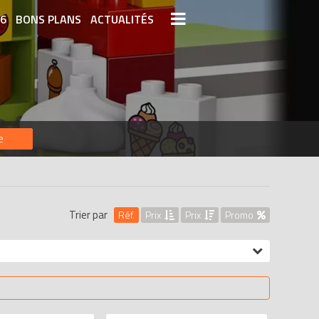
26
BONS PLANS
ACTUALITÉS
S LEGO
LEGO LES PLUS CHERS
DERNIERS LEGO AJOUTÉS
e
Trier par
Réf.
Prix
Prix
Promo
ix
- de 20 €
de 20 à 50 €