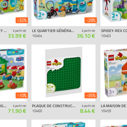
-32%
-28%
LA MAISON DE MICKEY MOUSE AVEC MINNIE ET PLUTO
LE QUARTIER GÉNÉRAL DE L'ÉQUIPE SPIDEY
à partir de
à partir de
33.99 €
36.10 €
10464
10463
-10%
-35%
LE JARDIN DE PAPY PIG ET LA SERRE
PLAQUE DE CONSTRUCTION VERTE
à partir de
à partir de
71.90 €
8.44 €
10460
10459