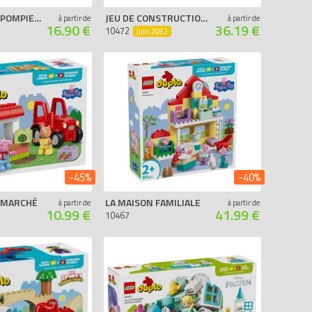
LE CAMION DE POMPIERS
JEU DE CONSTRUCTION D’ANIMAUX
à partir de
à partir de
16.90 €
36.19 €
10472
Juin 2062
-45%
-40%
 MARCHÉ
LA MAISON FAMILIALE
à partir de
à partir de
10.99 €
41.99 €
10467