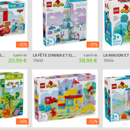
-30%
-35%
LA VISITE DE MCQUEEN AU GARAGE DE DOC
LA FÊTE D’ANNA ET ELSA AU CHÂTEAU DE GLACE
à partir de
à partir de
20.99 €
38.99 €
10455
10454
-36%
-53%