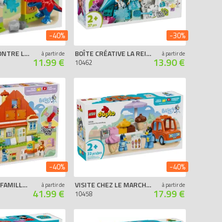
-40%
-30%
SPIDEY-REX CONTRE LE BOUFFON VERT
BOÎTE CRÉATIVE LA REINE DES NEIGES AVEC ELSA ET OLAF
à partir de
à partir de
11.99 €
13.90 €
10462
-40%
-40%
LA MAISON DE FAMILLE DE BLUEY ET LE JEU DE MÉMOIRE
VISITE CHEZ LE MARCHAND DE GLACE AVEC BLUEY
à partir de
à partir de
41.99 €
17.99 €
10458