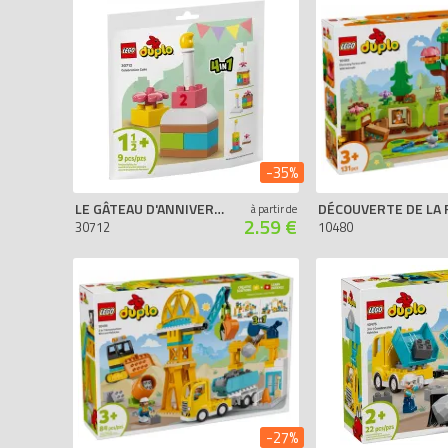
2010
2008
2006
1992
-35%
LE GÂTEAU D'ANNIVERSAIRE (POLYBAG)
à partir de
2.59 €
30712
10480
-27%