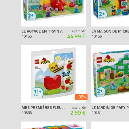
LE VOYAGE EN TRAIN AVEC PAPY PIG
à partir de
44.99 €
10466
10465
-35%
MES PREMIÈRES FLEUR ET ABEILLE (POLYBAG)
à partir de
2.59 €
30686
10461