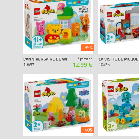
-35%
L'ANNIVERSAIRE DE WINNIE L’OURSON
à partir de
12.99 €
10457
10456
-40%