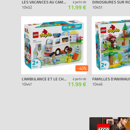
LES VACANCES AU CAMPING
à partir de
11.99 €
10452
10451
-40%
L’AMBULANCE ET LE CHAUFFEUR
à partir de
11.99 €
10447
10446