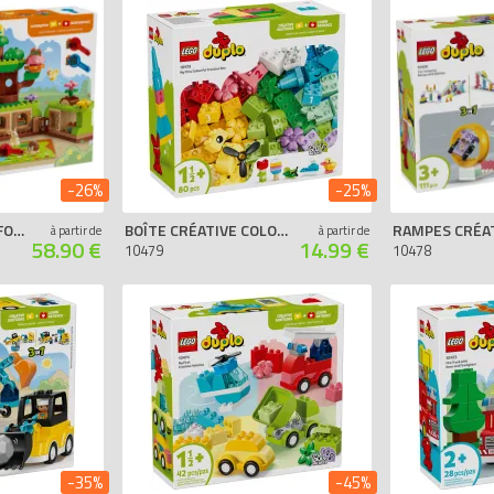
La Reine des Neiges
Lettres & Chiffres
My First
Peppa Pig
Police
Polybag
Pompier
Princesse
Routines
Super Heroes
The LEGO Movie 2
Toy Story
Tracteur
Train
Voiture
Winnie l'ourson
-26%
-25%
DÉCOUVERTE DE LA FORÊT AVEC DES ANIMAUX SAUVAGES
BOÎTE CRÉATIVE COLORÉE
à partir de
à partir de
58.90 €
14.99 €
10479
10478
-35%
-45%