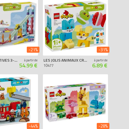
de 50 à 100 €
+ de 100 €
-21%
-31%
RAMPES CRÉATIVES 3-EN-1 AVEC VÉHICULES
LES JOLIS ANIMAUX CRÉATIFS 3-EN-1
à partir de
à partir de
54.99 €
6.89 €
10477
-44%
-28%