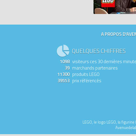
A PROPOS D'AVEN
QUELQUES CHIFFRES
1098
visiteurs ces 30 dernières minut
39
marchands partenaires
11300
produits LEGO
39553
prix référencés
LEGO, le logo LEGO, la figurin
Avenuedelabr