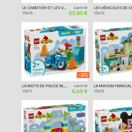
LE CHANTIER ET LES VÉHICULES DE CONSTRUCTION 3-EN-1
à partir de
65.90 €
10476
10475
-35%
LA MOTO DE POLICE BLEUE
à partir de
6.49 €
10471
10470