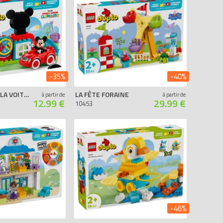
-35%
-40%
LA MAISON ET LA VOITURE DE MICKEY
LA FÊTE FORAINE
à partir de
à partir de
12.99 €
29.99 €
10453
-46%