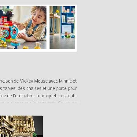
maison de Mickey Mouse avec Minnie et
es tables, des chaises et une porte pour
ée de l’ordinateur Tourniquet. Les tout-
bleau ou jouer sur le toboggan. Ce jeu de
 jeu de construction Disney, les enfants
les tout-petits à prendre soin des autres
 jeux pleins d'activités avec le jeu de