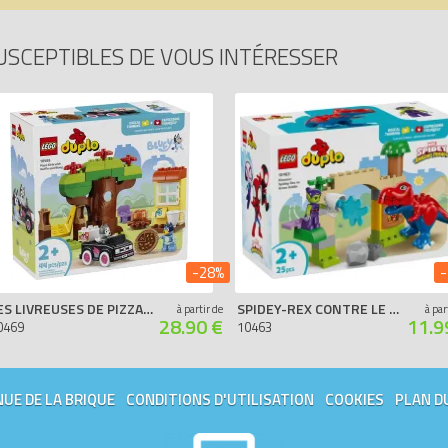
USCEPTIBLES DE VOUS INTÉRESSER
-28%
-
LES LIVREUSES DE PIZZA AVEC MUFFIN ET BLUEY
SPIDEY-REX CONTRE LE BOUFFON VERT
à partir de
à par
28.90 €
11.9
0469
10463
UE DE LA BRIQUE
CONDITIONS D'UTILISATION
COOKIES
PLAN D