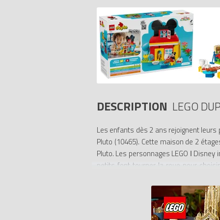
DESCRIPTION
LEGO DUP
Les enfants dès 2 ans rejoignent leu
Pluto (10465). Cette maison de 2 étages
Pluto. Les personnages LEGO ǀ Disney in
petits font tourner la roue pour choisir
construction regorge de fonctions à exp
développent leur motricité fine en plaça
en donnant à manger à Pluto ou en prépa
- MAISON DE MICKEY MOUSE À CONSTRUIRE 