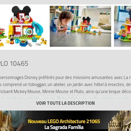
LO 10465
rs personnages Disney préférés pour des missions amusantes avec La 
 comprend un toboggan, un atelier, un jardin avec hôtel à insectes, d
cluent Mickey Mouse, Minnie Mouse et Pluto, ainsi qu'une brique décor
 la prochaine activité : nourrir Pluto, bêcher le jardin, peindre un ta
lorer, comme cultiver des fraises ou préparer de la confiture. Avec ce
nt les outils dans les mains des personnages. Ce jouet éducatif invite 
rant le goûter pour leurs amis. Contient 87 pièces.
– Les tout-petits rejoignent leurs amis Disney Jr préférés pour des