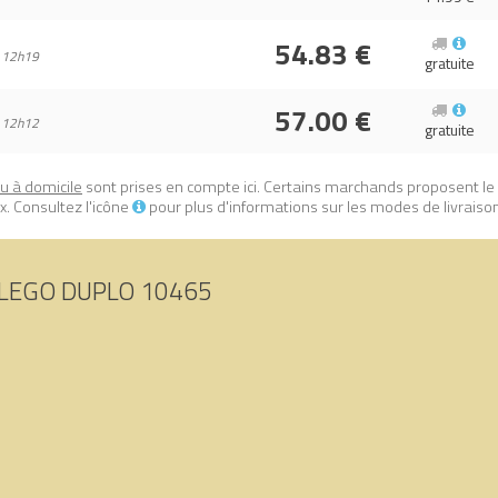
54.83 €
 12h19
gratuite
57.00 €
 12h12
gratuite
ou à domicile
sont prises en compte ici. Certains marchands proposent le
. Consultez l'icône
pour plus d'informations sur les modes de livraiso
LEGO DUPLO 10465