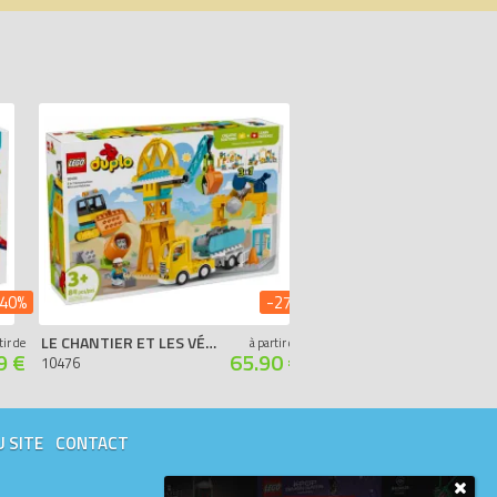
40%
-27%
LE CHANTIER ET LES VÉHICULES DE CONSTRUCTION 3-EN-1
JEU DE CONSTRUCTION D’ANIMAUX
tir de
à partir de
9 €
65.90 €
10476
10472
Juin 2062
U SITE
CONTACT