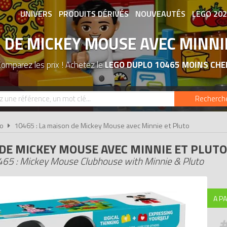
UNIVERS
PRODUITS DÉRIVÉS
NOUVEAUTÉS
LEGO 20
 DE MICKEY MOUSE AVEC MINNI
ASSOCIATIONS DE FANS
EXPOSITION
Comparez les prix ! Achetez le
LEGO DUPLO 10465 MOINS CHE
Recherch
o
10465 : La maison de Mickey Mouse avec Minnie et Pluto
DE MICKEY MOUSE AVEC MINNIE ET PLUTO
65 : Mickey Mouse Clubhouse with Minnie & Pluto
A PA