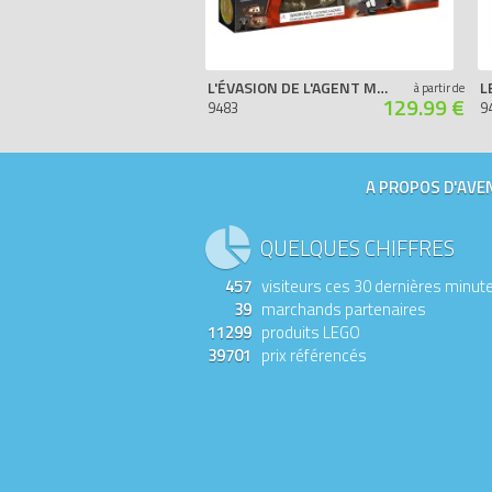
L'ÉVASION DE L'AGENT MARTIN
L
à partir de
129.99 €
9483
9
A PROPOS D'AVEN
QUELQUES CHIFFRES
457
visiteurs ces 30 dernières minut
39
marchands partenaires
11299
produits LEGO
39701
prix référencés