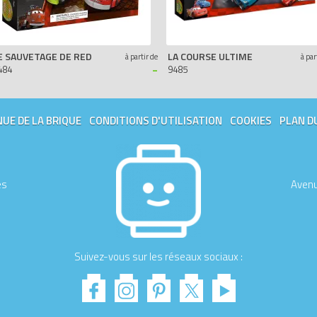
E SAUVETAGE DE RED
LA COURSE ULTIME
à partir de
à par
-
484
9485
UE DE LA BRIQUE
CONDITIONS D'UTILISATION
COOKIES
PLAN D
es
Avenu
Suivez-vous sur les réseaux sociaux :