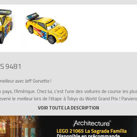
S 9481
eilleur avec Jeff Gorvette !
 pays, l'Amérique. Chez lui, c'est l'une des voitures de course les p
venir le meilleur lors de l'étape à Tokyo du World Grand Prix ! Parvien
ixar, Jeff Corvette
ne barrière
orld Grand Prix de Tokyo !