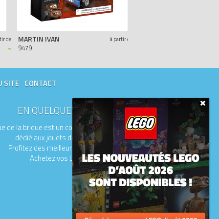
MARTIN IVAN
FRANCESCO BERNOULLI
tir de
à partir de
-
-
9479
9478
U SITE
CONTACT
EN QUELQUES MOTS
e de la brique est un comparateur de prix
dédié aux jouets de la marque LEGO.
Profitez des meilleurs prix du moment.
Achetez vos LEGO moins chers.