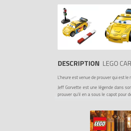
DESCRIPTION
LEGO CAR
L'heure est venue de prouver qui est le m
Jeff Gorvette est une légende dans son
prouver qu'il en a sous le capot pour de
Flash McQueen ?
- Inclut la star du film Cars 2 de Disney P
- Accessoires : des feux de course et u
- Prouvez que vous êtes le meilleur du W