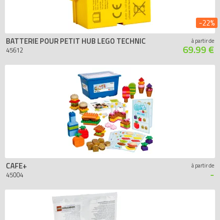
-22%
BATTERIE POUR PETIT HUB LEGO TECHNIC
à partir de
69.99 €
45612
CAFE+
à partir de
-
45004