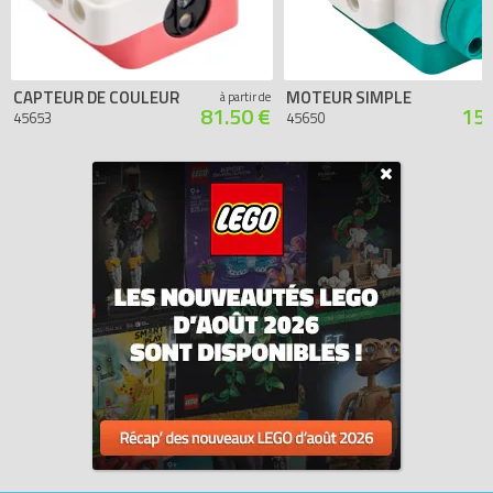
CAPTEUR DE COULEUR
MOTEUR SIMPLE
à partir de
81.50 €
150
45653
45650