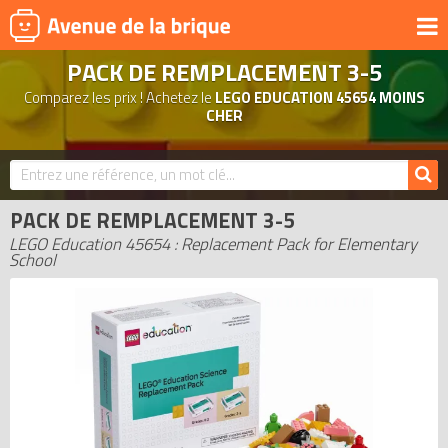
PACK DE REMPLACEMENT 3-5
UNIVERS
Comparez les prix ! Achetez le
LEGO EDUCATION 45654 MOINS
PRODUITS DÉRIVÉS
CHER
NOUVEAUTÉS
LEGO 2026
PACK DE REMPLACEMENT 3-5
BONS PLANS
LEGO Education 45654 : Replacement Pack for Elementary
ACTUALITÉS
School
ASSOCIATIONS DE FANS
EXPOSITIONS LEGO
LEGO LES PLUS CHERS
DERNIERS LEGO AJOUTÉS