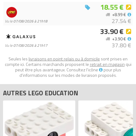
45654 s’intègre naturellement dans une logique d’équipement
18.55 €
durable des classes, tout en favorisant la continuité des
+8.99 €
activités STEM et le travail collaboratif.
27.54 €
Vu le
07/08/2026 à 21h18
- 350 pièces LEGO de remplacement (éléments les plus utilisés)
33.90 €
- Conçu pour les kits LEGO Education Science primaire (5+ / 8+)
+3.90 €
- Évite les interruptions liées aux pièces manquantes
37.80 €
Vu le
07/08/2026 à 21h17
- Solution économique vs remplacement complet des kits
- Optimise la gestion du matériel en classe
Seules les
livraisons en point relais ou à domicile
sont prises en
- Prolonge la durée de vie des équipements pédagogiques
compte ici. Certains marchands proposent le
retrait en magasin
qui
- Adapté à un usage intensif en environnement scolaire
peut être plus avantageux. Consultez l'icône
pour plus
d'informations sur les modes de livraison proposés.
Tous les prix du
LEGO Education 45654 Pack de remplacement
3-5 (Replacement Pack for Elementary School)
sur Avenue de la
AUTRES LEGO EDUCATION
brique, comparateur de prix 100% LEGO.
Code EAN du LEGO Education 45654 : 5702017912332.