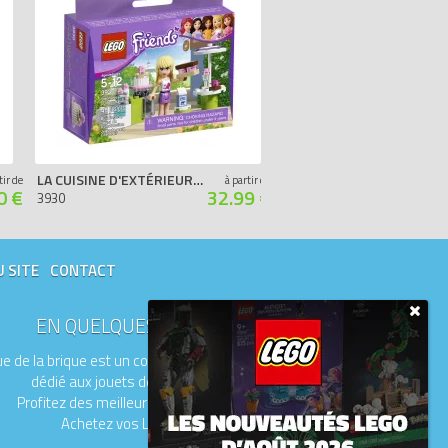
LA CUISINE D'EXTÉRIEUR DE STÉPHANIE
MAILBOX (POLYBAG)
tir de
à partir de
0 €
32.99 €
3930
30105
U SITE
CONTACT
EN QUELQUES MOTS
e de la brique est un comparateur de prix
dédié aux jouets de la marque LEGO.
Profitez des meilleurs prix du moment.
Achetez vos LEGO moins chers.