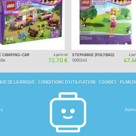
E CAMPING-CAR
STEPHANIE (POLYBAG)
à partir de
à par
72.70 €
47.4
184
5000245
UE DE LA BRIQUE
CONDITIONS D'UTILISATION
COOKIES
PLAN D
es
Avenu