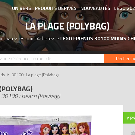
UNIVERS
PRODUITS DÉRIVÉS
NOUVEAUTÉS
LEGO 20
LA PLAGE (POLYBAG)
ASSOCIATIONS DE FANS
EXPOSITION
mparez les prix ! Achetez le
LEGO FRIENDS 30100 MOINS CH
Recherch
nds
30100 : La plage (Polybag)
 (POLYBAG)
 30100 : Beach (Polybag)
A PA