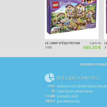
LE CAMP D'ÉQUITATION
L
à partir de
465.30 €
3185
3
A PROPOS D'AVEN
QUELQUES CHIFFRES
1145
visiteurs ces 30 dernières minut
39
marchands partenaires
11300
produits LEGO
39553
prix référencés