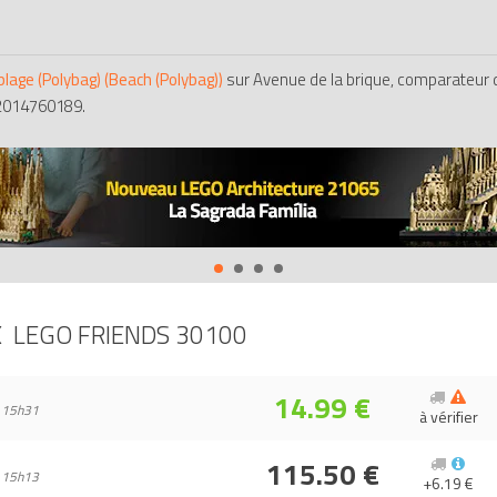
lage (Polybag) (Beach (Polybag))
sur Avenue de la brique, comparateur 
02014760189.
X
LEGO FRIENDS 30100
14.99 €
 15h31
à vérifier
115.50 €
 15h13
+6.19 €