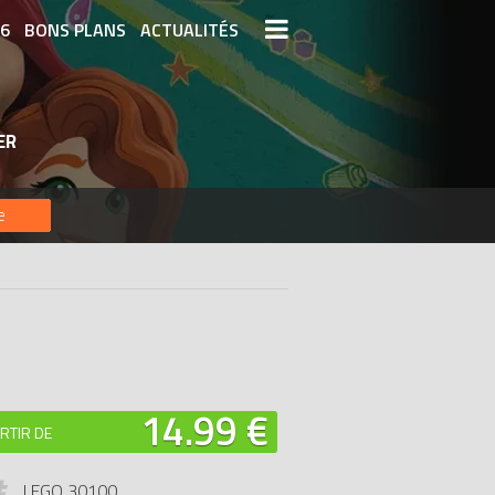
26
BONS PLANS
ACTUALITÉS
S LEGO
LEGO LES PLUS CHERS
ER
DERNIERS LEGO AJOUTÉS
e
14.99 €
RTIR DE
LEGO 30100