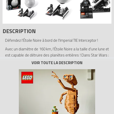
DESCRIPTION
Défendez l'Étoile Noire à bord de l'Imperial TIE Interceptor !
Avec un diamètre de 160 km, l'Étoile Noire a la taille d'une lune et
est capable de détruire des planètes entières ! Dans Star Wars :
Épisode VI Le Retour du Jedi, l'Imperial TIE Interceptor lutte en
vain pour empêcher l'Alliance rebelle de détruire l'arme la plus
puissante de l'Empire. L'ensemble inclut un modèle réduit de
l'Étoile Noire, une figurine de pilote TIE, un mini-modèle de TIE
Interceptor, une arme et un support avec une plaque nominative.
Collectionnez les autres ensembles de la Série 1 : 9674 Naboo
Starfighter & Naboo et 9675 Sebulba’s Podracer & Tatooine!
- Inclut 1 figurine : un pilote TIE
- Comprend l'Étoile Noire, un mini-modèle de TIE Interceptor et