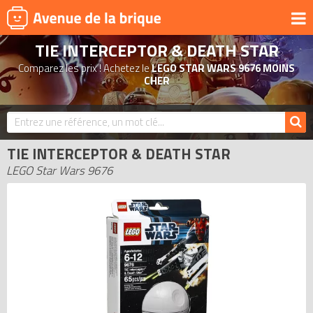
TIE INTERCEPTOR & DEATH STAR
UNIVERS
Comparez les prix ! Achetez le
LEGO STAR WARS 9676 MOINS
PRODUITS DÉRIVÉS
CHER
NOUVEAUTÉS
LEGO 2026
TIE INTERCEPTOR & DEATH STAR
BONS PLANS
LEGO Star Wars 9676
ACTUALITÉS
ASSOCIATIONS DE FANS
EXPOSITIONS LEGO
LEGO LES PLUS CHERS
DERNIERS LEGO AJOUTÉS