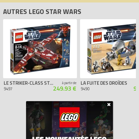
AUTRES LEGO STAR WARS
LE STRIKER-CLASS STARFIGHTER
LA FUITE DES DROÏDES
à partir de
249.93 €
9
9497
9490