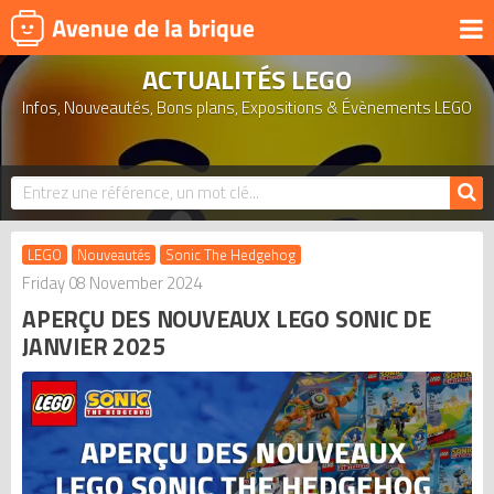
ACTUALITÉS LEGO
UNIVERS
Infos, Nouveautés, Bons plans, Expositions & Évènements LEGO
PRODUITS DÉRIVÉS
NOUVEAUTÉS
LEGO 2026
BONS PLANS
LEGO
Nouveautés
Sonic The Hedgehog
ACTUALITÉS
Friday 08 November 2024
APERÇU DES NOUVEAUX LEGO SONIC DE
ASSOCIATIONS DE FANS
JANVIER 2025
EXPOSITIONS LEGO
LEGO LES PLUS CHERS
DERNIERS LEGO AJOUTÉS