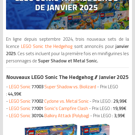
En ligne depuis septembre 2024, trois nouveaux sets de la
licence
LEGO Sonic the Hedgehog
sont annoncés pour
janvier
2025
. Ces sets incluent pour la première fois en minifigurines les
personnages de
Super Shadow et Metal Sonic.
Nouveaux LEGO Sonic The Hedgehog // Janvier 2025
-
LEGO Sonic
77003
Super Shadow vs. Biolizard
- Prix LEGO
:
44,99€
-
LEGO Sonic
77002
Cyclone vs. Metal Sonic
- Prix LEGO :
29,99€
-
LEGO Sonic
77001
Sonic's Campfire Clash
- Prix LEGO :
19,99€
-
LEGO Sonic
30704
Balkiry Attack (Polybag)
- Prix LEGO :
3,99€