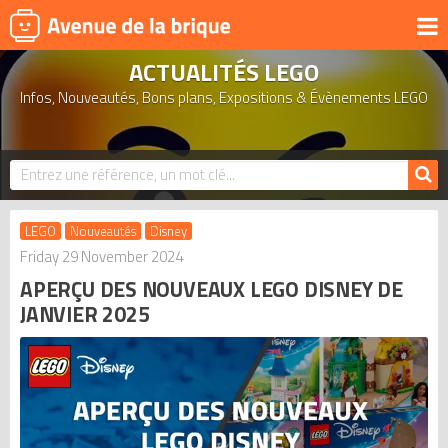
ACTUALITÉS LEGO
UNIVERS
Infos, Nouveautés, Bons plans, Expositions & Évènements LEGO
PRODUITS DÉRIVÉS
NOUVEAUTÉS
LEGO 2026
BONS PLANS
LEGO
Nouveautés
Disney
ACTUALITÉS
Friday 29 November 2024
APERÇU DES NOUVEAUX LEGO DISNEY DE
ASSOCIATIONS DE FANS
JANVIER 2025
EXPOSITIONS LEGO
LEGO LES PLUS CHERS
DERNIERS LEGO AJOUTÉS