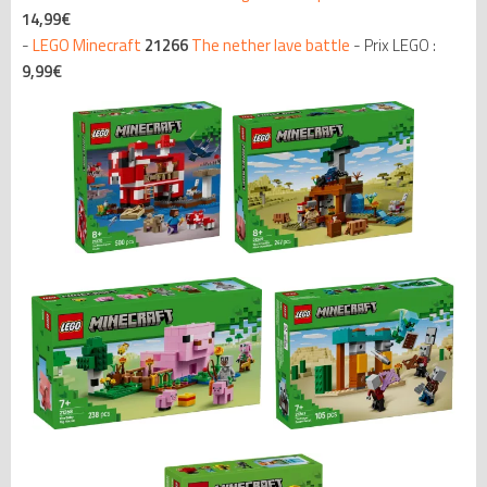
14,99€
-
LEGO Minecraft
21266
The nether lave battle
- Prix LEGO :
9,99€