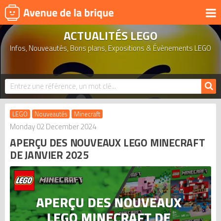
ACTUALITÉS LEGO
UNIVERS
Infos, Nouveautés, Bons plans, Expositions & Évènements LEGO
PRODUITS DÉRIVÉS
NOUVEAUTÉS
LEGO 2026
BONS PLANS
LEGO
Nouveautés
Minecraft
ACTUALITÉS
Monday 02 December 2024
APERÇU DES NOUVEAUX LEGO MINECRAFT
ASSOCIATIONS DE FANS
DE JANVIER 2025
EXPOSITIONS LEGO
LEGO LES PLUS CHERS
DERNIERS LEGO AJOUTÉS