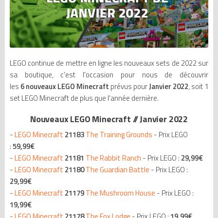
LEGO continue de mettre en ligne les nouveaux sets de 2022 sur
sa boutique, c'est l'occasion pour nous de découvrir
les
6
nouveaux LEGO Minecraft
prévus pour
Janvier 2022
, soit 1
set LEGO Minecraft de plus que l'année dernière.
Nouveaux LEGO Minecraft // Janvier 2022
-
LEGO Minecraft
21183
The Training Grounds
- Prix LEGO
:
59,99€
-
LEGO Minecraft
21181
The Rabbit Ranch
- Prix LEGO :
29,99€
-
LEGO Minecraft
21180
The Guardian Battle
- Prix LEGO :
29,99€
-
LEGO Minecraft
21179
The Mushroom House
- Prix LEGO :
19,99€
-
LEGO Minecraft
21178
The Fox Lodge
- Prix LEGO :
19,99€