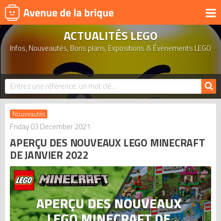
ACTUALITÉS LEGO
UNIVERS
Infos, Nouveautés, Bons plans, Expositions & Évènements LEGO
PRODUITS DÉRIVÉS
NOUVEAUTÉS
LEGO 2026
BONS PLANS
Nouveautés
ACTUALITÉS
Friday 03 December 2021
APERÇU DES NOUVEAUX LEGO MINECRAFT
ASSOCIATIONS DE FANS
DE JANVIER 2022
EXPOSITIONS LEGO
LEGO LES PLUS CHERS
DERNIERS LEGO AJOUTÉS