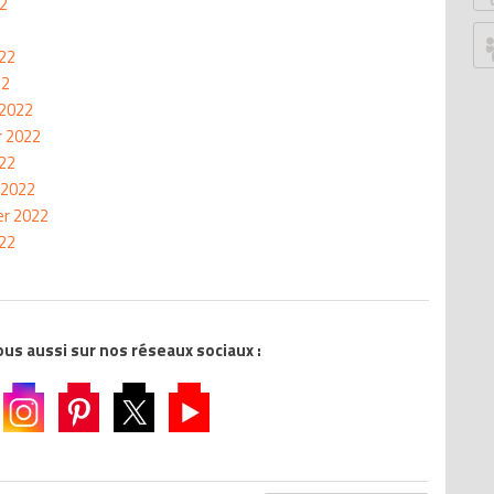
22
P
G
022
Ju
22
Z
 2022
r 2022
P
022
An
 2022
G
er 2022
B
022
S
W
W
Ed
s aussi sur nos réseaux sociaux :
Le
Tr
T
M
D