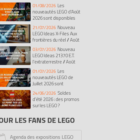
Les
01/08/2026
isney
Botanicals
Super Mario
nouveautés LEGO d'Août
rates des Caraïbes
The Batman Movie
2026 sont disponibles
dular Buildings Collection
Nouveau
21/07/2026
diana Jones
Duplo
The LEGO Movie
LEGO Ideas X-Files Aux
frontières du réel // Août
t
Chima
Saisonnier
Castle
26
exo Knights
Ghostbusters
Nouveau
03/07/2026
LEGO Ideas 21370 E.T.
imensions
Stranger Things
Le Hobbit
l'extraterrestre // Août
onicle
Hidden Side
Overwatch
26
Les
01/07/2026
ves
Fortnite
Pirates
Simpsons
nouveautés LEGO de
rmula 1 (F1)
Monkie Kid
Avatar
Juillet 2026 sont
cooby-doo
One Piece
Racers
sponibles
Soldes
24/06/2026
y Story
Tortues Ninja
Unikitty
d'été 2026 : des promos
ower Functions
sur les LEGO ?
Monster Fighters
lantis
Education
Minions
OUR LES FANS DE LEGO
ro Factory
Dreamzzz
Kingdoms
rs
Bob l'éponge
Serious Play
Agenda des expositions LEGO
ick Sketches
Mindstorms
Dino