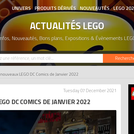
UNIVERS
PRODUITS DÉRIVÉS
NOUVEAUTÉS
LEGO 20
ACTUALITÉS LEGO
ASSOCIATIONS DE FANS
EXPOSITION
Infos, Nouveautés, Bons plans, Expositions & Évènements LEG
Recherch
 nouveaux LEGO DC Comics de Janvier 2022
Tuesday 07 December 2021
GO DC COMICS DE JANVIER 2022