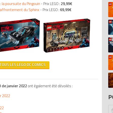
 la poursuite du Pingouin
- Prix LEGO :
29,99€
D
l'affrontement du Sphinx
- Prix LEGO :
69,99€
Pi
Mo
In
Ar
20
N
D
Bi
20
El
 TOUS LES LEGO DC COMICS
Fo
S
di
To
P
 de janvier 2022
ont également été dévoilés :
At
P
er 2022
He
Ca
022
Br