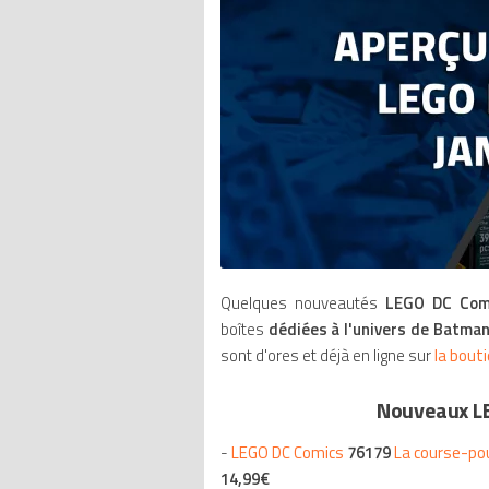
Quelques nouveautés
LEGO DC Com
boîtes
dédiées à l'univers de Batma
sont d'ores et déjà en ligne sur
la bout
Nouveaux LE
-
LEGO DC Comics
76179
La course-pou
14,99€