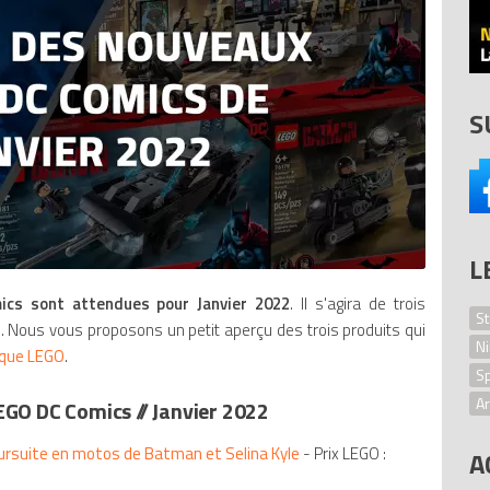
S
L
ics
sont attendues pour Janvier 2022
. Il s'agira de trois
St
n
. Nous vous proposons un petit aperçu des trois produits qui
Ni
ique LEGO
.
S
Ar
GO DC Comics // Janvier 2022
L
rsuite en motos de Batman et Selina Kyle
- Prix LEGO :
A
Mi
B