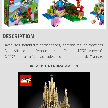
DESCRIPTION
Avec ses nombreux personnages, accessoires et fonctions
Minecraft, le set L’embuscade du Creeper LEGO Minecraft
(21177) est un très beau cadeau pour les enfants de 7 ans et
plus.
De grandes aventures dans un petit set Minecraft
Ce jouet Minecraft classique et compact va occuper les enfants
pendant des heures ! Steve, l’un des héros du jeu, est rejoint par
un bébé cochon, un poussin et un Creeper explosif. Dans un
premier temps, les enfants peuvent exprimer leur créativité sur
l’établi. Puis, ils vont s’occuper des animaux, récolter la canne à
sucre et décorer la scène avec des coquelicots. Enfin, ils