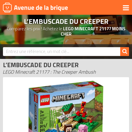
L’EMBUSCADE DU CREEPER
UNIVERS
Comparez les prix ! Achetez le
LEGO MINECRAFT 21177 MOINS
PRODUITS DÉRIVÉS
CHER
NOUVEAUTÉS
LEGO 2026
L’EMBUSCADE DU CREEPER
BONS PLANS
LEGO Minecraft 21177 : The Creeper Ambush
ACTUALITÉS
ASSOCIATIONS DE FANS
EXPOSITIONS LEGO
LEGO LES PLUS CHERS
DERNIERS LEGO AJOUTÉS