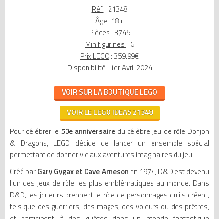
Réf.
: 21348
Âge
: 18+
Pièces
: 3745
Minifigurines
: 6
Prix LEGO
: 359.99€
Disponibilité
: 1er Avril 2024
VOIR SUR LA BOUTIQUE LEGO
VOIR LE LEGO IDEAS 21348
Pour célébrer le
50e anniversaire
du célèbre jeu de rôle Donjon
& Dragons, LEGO décide de lancer un ensemble spécial
permettant de donner vie aux aventures imaginaires du jeu.
Créé par
Gary Gygax et Dave Arneson
en 1974, D&D est devenu
l'un des jeux de rôle les plus emblématiques au monde. Dans
D&D, les joueurs prennent le rôle de personnages qu'ils créent,
tels que des guerriers, des mages, des voleurs ou des prêtres,
et participent à des quêtes dans un monde fantastique