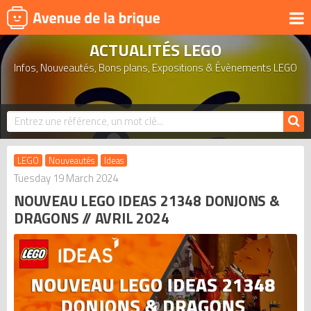
ACTUALITÉS LEGO
UNIVERS
Infos, Nouveautés, Bons plans, Expositions & Évènements LEGO
PRODUITS DÉRIVÉS
NOUVEAUTÉS
LEGO 2026
BONS PLANS
LEGO
Nouveautés
Ideas
ACTUALITÉS
Tuesday 19 March 2024
NOUVEAU LEGO IDEAS 21348 DONJONS &
ASSOCIATIONS DE FANS
DRAGONS // AVRIL 2024
EXPOSITIONS LEGO
LEGO LES PLUS CHERS
DERNIERS LEGO AJOUTÉS