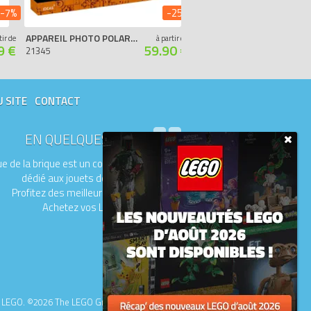
-7%
-25%
APPAREIL PHOTO POLAROID ONESTEP SX-70
LES DENTS DE LA MER
tir de
à partir de
9 €
59.90 €
21345
21350
U SITE
CONTACT
EN QUELQUES MOTS
e de la brique est un comparateur de prix
dédié aux jouets de la marque LEGO.
Profitez des meilleurs prix du moment.
Achetez vos LEGO moins chers.
upe LEGO. ©2026 The LEGO Group.