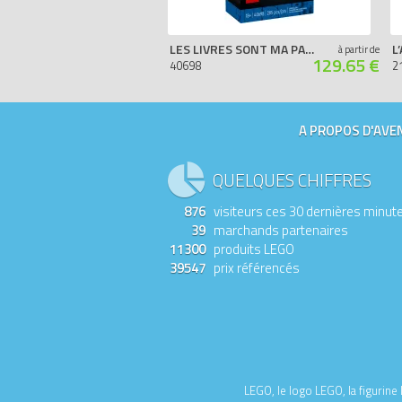
LES LIVRES SONT MA PASSION
L
à partir de
129.65 €
40698
2
A PROPOS D'AVEN
QUELQUES CHIFFRES
876
visiteurs ces 30 dernières minut
39
marchands partenaires
11300
produits LEGO
39547
prix référencés
LEGO, le logo LEGO, la figurin