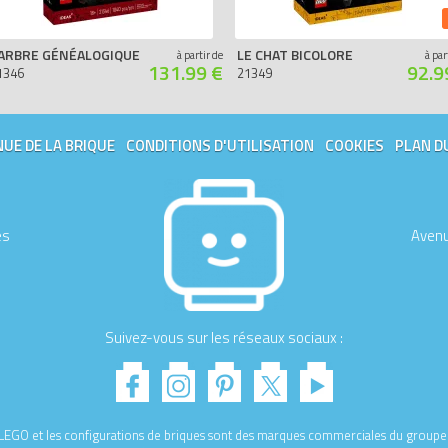
’ARBRE GÉNÉALOGIQUE
LE CHAT BICOLORE
à partir de
à par
131.99 €
92.9
1346
21349
UE DE LA BRIQUE
CONDITIONS D'UTILISATION
COOKIES
PLAN D
es
Avenu
Suivez-vous sur les réseaux sociaux :
e LEGO et les configurations de briques sont des marques commerciales du gro