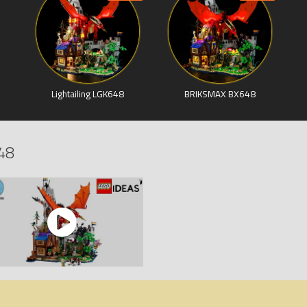
Lightailing LGK648
BRIKSMAX BX648
48