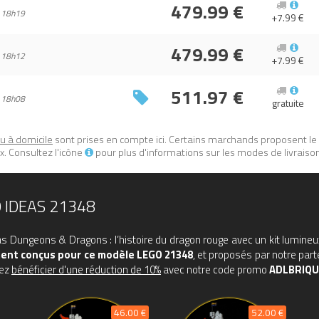
479.99 €
 18h19
+7.99 €
017599144.
479.99 €
 18h12
+7.99 €
511.97 €
 18h08
gratuite
ou à domicile
sont prises en compte ici. Certains marchands proposent le
. Consultez l'icône
pour plus d'informations sur les modes de livraiso
 IDEAS 21348
eas Dungeons & Dragons : l’histoire du dragon rouge avec un kit lumin
ent conçus pour ce modèle LEGO 21348
, et proposés par notre par
vez
bénéficier d'une réduction de 10%
avec notre code promo
ADLBRIQU
46.00 €
52.00 €