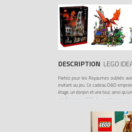
DESCRIPTION
LEGO IDE
Partez pour les Royaumes oubliés ave
invitant au jeu. Ce cadeau D&D empreint
étage, un donjon et une tour, ainsi qu’un
minifigurines LEGO (4 aventuriers, u
éclipsante. Chaque minifigurine, sauf cel
Ce set pour adultes, créé en collabo
Téléchargez-la pour démarrer votre qu
monstres et à l’énorme dragon rouge.