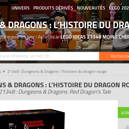
UNIVERS
PRODUITS DÉRIVÉS
NOUVEAUTÉS
LEGO 20
 DRAGONS : L’HISTOIRE DU D
ASSOCIATIONS DE FANS
EXPOSITION
Comparez les prix ! Achetez le
LEGO IDEAS 21348 MOINS CHE
Recherch
s
21348 : Dungeons & Dragons : l’histoire du dragon rouge
S & DRAGONS : L’HISTOIRE DU DRAGON R
21348 : Dungeons & Dragons: Red Dragon's Tale
A PA