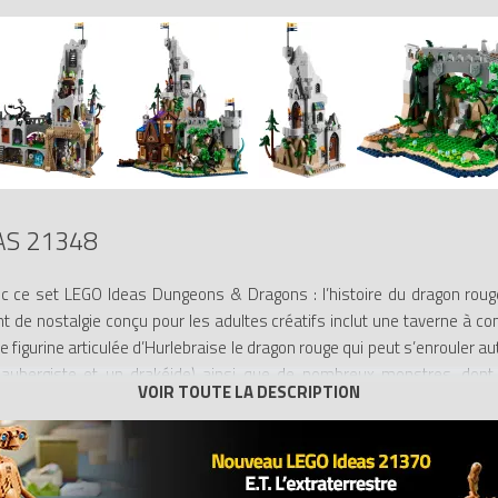
AS 21348
c ce set LEGO Ideas Dungeons & Dragons : l’histoire du dragon rouge
 de nostalgie conçu pour les adultes créatifs inclut une taverne à con
e figurine articulée d’Hurlebraise le dragon rouge qui peut s’enrouler au
n aubergiste et un drakéide) ainsi que de nombreux monstres, dont
le d’Alax Jadécailles, a 2 têtes interchangeables.
ration avec Wizards of the Coast, inclut une campagne personnalisée
ête. Des objets magiques et des surprises se cachent un peu partou