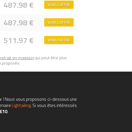
487.98 €
VOIR L'OFFRE
487.98 €
VOIR L'OFFRE
511.97 €
VOIR L'OFFRE
retrait en magasin
qui peut être plus
n proposés.
eux ! Nous vous proposons ci-dessous une
tenaire
Lightailing
. Si vous êtes intéressés
E10
.