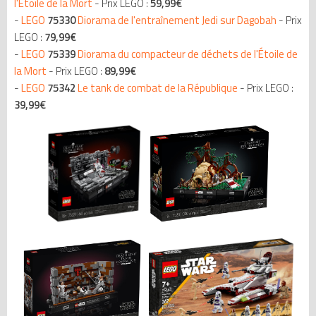
l'Étoile de la Mort
- Prix LEGO :
59,99€
-
LEGO
75330
Diorama de l'entraînement Jedi sur Dagobah
- Prix
LEGO :
79,99€
-
LEGO
75339
Diorama du compacteur de déchets de l'Étoile de
la Mort
- Prix LEGO :
89,99€
-
LEGO
75342
Le tank de combat de la République
- Prix LEGO :
39,99€