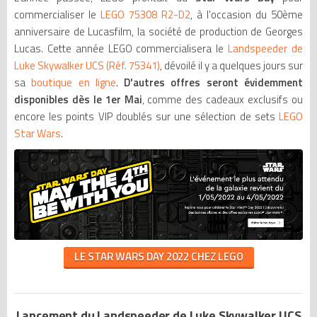
commercialiser le
LEGO 75308 R2-D2
, à l'occasion du 50ème
anniversaire de Lucasfilm, la société de production de Georges
Lucas. Cette année LEGO commercialisera le
Landspeeder de
Luke Skywalker UCS (Réf. 75341)
, dévoilé il y a quelques jours sur
sa
boutique en ligne
.
D'autres offres seront évidemment
disponibles dès le 1er Mai
, comme des cadeaux exclusifs ou
encore les points VIP doublés sur une sélection de sets
LEGO
Star Wars
.
LE STAR WARS DAY 2022 CHEZ LEGO
Lancement du Landspeeder de Luke Skywalker UCS