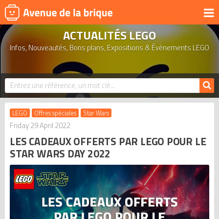
ACTUALITÉS LEGO
UNIVERS
Infos, Nouveautés, Bons plans, Expositions & Évènements LEGO
PRODUITS DÉRIVÉS
NOUVEAUTÉS
LEGO 2026
BONS PLANS
LEGO
Offres spéciales
Star Wars
ACTUALITÉS
Friday 29 April 2022
LES CADEAUX OFFERTS PAR LEGO POUR LE
ASSOCIATIONS DE FANS
STAR WARS DAY 2022
EXPOSITIONS LEGO
LEGO LES PLUS CHERS
DERNIERS LEGO AJOUTÉS