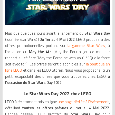
Plus que quelques jours avant le lancement du
Star Wars Day
(Journée Star Wars) !
Du 1er au 4 Mai 2022
, LEGO proposera des
offres promotionnelles portant sur
la gamme Star Wars
, à
l'occasion du
May the 4th
(May the Fourth, jeu de mot par
rapport au célèbre "May the Force be with you" / "Que la force
soit avec toi"). Ces offres seront disponibles sur
la boutique en
ligne LEGO
et dans les LEGO Stores. Nous vous proposons ici un
petit récapitulatif des offres que vous trouverez chez LEGO,
à
l'occasion du Star Wars Day 2022
.
Le Star Wars Day 2022 chez LEGO
LEGO à récemment mis en ligne
une page dédiée à l'événement
,
détaillant
toutes les offres prévues du 1er au 4 Mai 2022
.
L'année passée, LEGO profitait du
Star Wars Day
pour