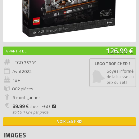
126.99 €
A PARTIR DE
LEGO 75339
LEGO TROP CHER ?
Avril
2022
Soyez informé
de la baisse du
18+
prix du set !
802 pièces
6 minifigurines
89.99 €
chez LEGO
soit
0.112 € par pièce
VOIR LES PRIX
IMAGES