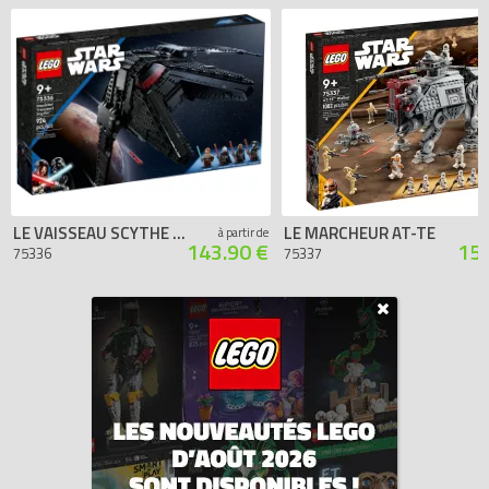
LE VAISSEAU SCYTHE DE L’INQUISITEUR
LE MARCHEUR AT-TE
à partir de
143.90 €
151
75336
75337