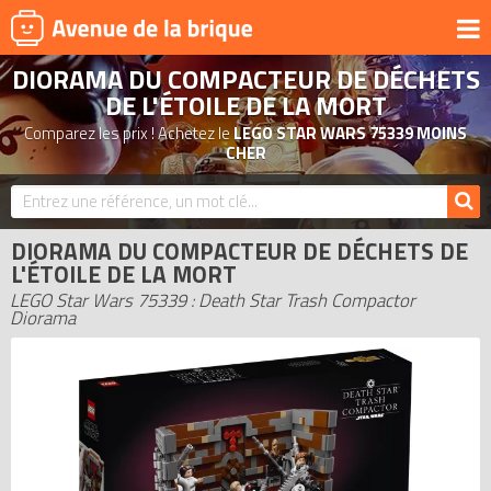
DIORAMA DU COMPACTEUR DE DÉCHETS
UNIVERS
DE L'ÉTOILE DE LA MORT
PRODUITS DÉRIVÉS
Comparez les prix ! Achetez le
LEGO STAR WARS 75339 MOINS
CHER
NOUVEAUTÉS
LEGO 2026
BONS PLANS
DIORAMA DU COMPACTEUR DE DÉCHETS DE
L'ÉTOILE DE LA MORT
ACTUALITÉS
LEGO Star Wars 75339 : Death Star Trash Compactor
ASSOCIATIONS DE FANS
Diorama
EXPOSITIONS LEGO
LEGO LES PLUS CHERS
DERNIERS LEGO AJOUTÉS