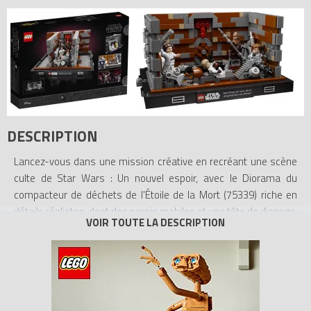
DESCRIPTION
Lancez-vous dans une mission créative en recréant une scène
culte de Star Wars : Un nouvel espoir, avec le Diorama du
compacteur de déchets de l'Étoile de la Mort (75339) riche en
détails réalistes, dont des parois mobiles et une tête de dianoga.
Placez Luke Skywalker et Han Solo (habillés en Stormtroopers),
la Princesse Leia et Chewbacca dans le compacteur 3263827,
tandis que C-3PO et R2-D2 essaient de l’arrêter. Une plaque
portant la citation de Han Solo (« Il y a une chose de sûre, c'est
qu'on va tous maigrir un grand coup. ») ajoute la touche finale.