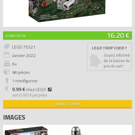
16.20 €
A PARTIR DE
LEGO 75321
LEGO TROP CHER ?
Janvier
2022
Soyez informé
de la baisse du
6+
prix du set !
98 pièces
1 minifigurine
9.99 €
chez LEGO
soit
0.102 € par pièce
VOIR LES PRIX
IMAGES