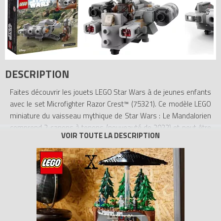
DESCRIPTION
Faites découvrir les jouets LEGO Star Wars à de jeunes enfants
avec le set Microfighter Razor Crest™ (75321). Ce modèle LEGO
miniature du vaisseau mythique de Star Wars : Le Mandalorien
comprend 2 canons à tenons (nouveauté de 2022) et peut être
construit rapidement. Le set inclut une minifigurine LEGO du
Mandalorien portant la tenue de la saison 2 de Star Wars : Le
Mandalorien, avec un jetpack à construire et un pistolet blaster
source de jeu créatif.
Pour les enfants de 6 ans et plus
Vous souhaitez offrir cet incroyable jouet à un enfant qui débute
dans la construction LEGO ? Pas de souci grâce aux instructions