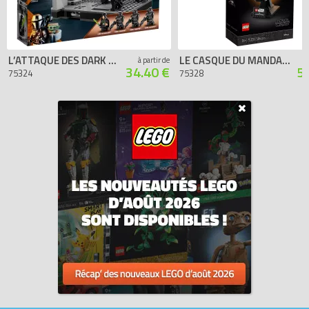
L’ATTAQUE DES DARK TROOPERS
LE CASQUE DU MANDALORIEN
à partir de
34.40 €
5
75324
75328