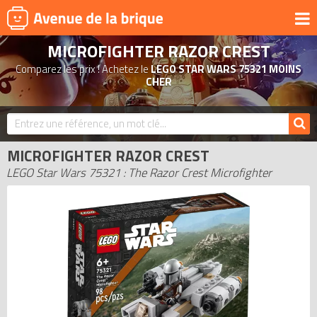
MICROFIGHTER RAZOR CREST
UNIVERS
Comparez les prix ! Achetez le
LEGO STAR WARS 75321 MOINS
PRODUITS DÉRIVÉS
CHER
NOUVEAUTÉS
LEGO 2026
MICROFIGHTER RAZOR CREST
BONS PLANS
LEGO Star Wars 75321 : The Razor Crest Microfighter
ACTUALITÉS
ASSOCIATIONS DE FANS
EXPOSITIONS LEGO
LEGO LES PLUS CHERS
DERNIERS LEGO AJOUTÉS