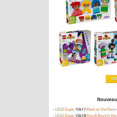
VO
Nouveaux
-
LEGO Duplo
10417
Mack at the Race
-
-
LEGO Duplo
10418
Elsa & Bruni in th