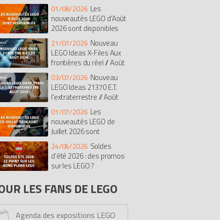
Les
01/08/2026
isney
Botanicals
Super Mario
nouveautés LEGO d'Août
rates des Caraïbes
The Batman Movie
2026 sont disponibles
dular Buildings Collection
Nouveau
21/07/2026
diana Jones
Duplo
The LEGO Movie
LEGO Ideas X-Files Aux
frontières du réel // Août
t
Chima
Saisonnier
Castle
26
exo Knights
Ghostbusters
Nouveau
03/07/2026
LEGO Ideas 21370 E.T.
imensions
Stranger Things
Le Hobbit
l'extraterrestre // Août
onicle
Hidden Side
Overwatch
26
Les
01/07/2026
ves
Fortnite
Pirates
Simpsons
nouveautés LEGO de
rmula 1 (F1)
Monkie Kid
Avatar
Juillet 2026 sont
cooby-doo
One Piece
Racers
sponibles
Soldes
24/06/2026
y Story
Tortues Ninja
Unikitty
d'été 2026 : des promos
ower Functions
sur les LEGO ?
Monster Fighters
lantis
Education
Minions
OUR LES FANS DE LEGO
ro Factory
Dreamzzz
Kingdoms
rs
Bob l'éponge
Serious Play
Agenda des expositions LEGO
ick Sketches
Mindstorms
Dino