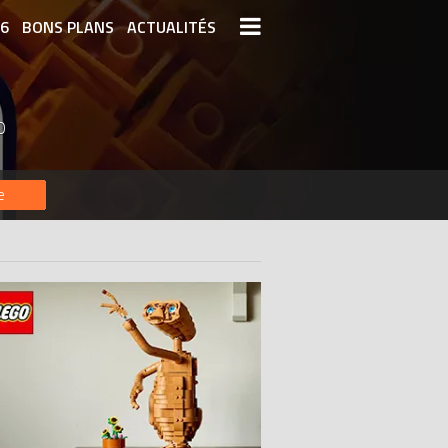
26
BONS PLANS
ACTUALITÉS
S LEGO
LEGO LES PLUS CHERS
O
DERNIERS LEGO AJOUTÉS
e