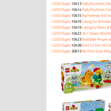
-
LEGO Duplo
10413
Daily Routines: B
-
LEGO Duplo
10414
Daily Routines: E
-
LEGO Duplo
10415
Big Feelings & Em
-
LEGO Duplo
10416
Caring for Animal
-
LEGO Duplo
10419
Caring for Bees &
-
LEGO Duplo
10422
3in1 Space Shutt
-
LEGO Duplo
10423
Buildable People 
-
LEGO Duplo
10438
Visit to the Vet Cl
-
LEGO Duplo
30673
My First Duck (Pol