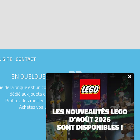
U SITE
CONTACT
EN QUELQUES MOTS
e de la brique est un comparateur de prix
dédié aux jouets de la marque LEGO.
Profitez des meilleurs prix du moment.
Achetez vos LEGO moins chers.