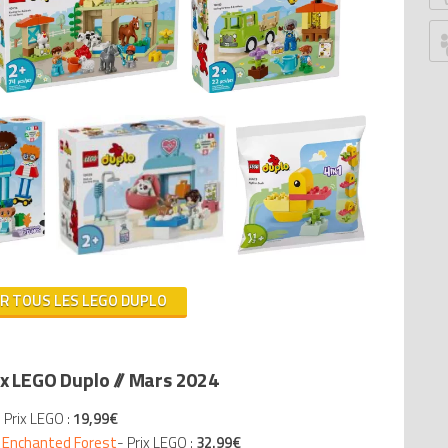
P
G
Ju
Z
P
An
G
B
S
W
W
IR TOUS LES LEGO DUPLO
Ed
Le
Tr
 LEGO Duplo // Mars 2024
T
M
 Prix LEGO :
19,99€
D
e Enchanted Forest
- Prix LEGO :
32.99
€