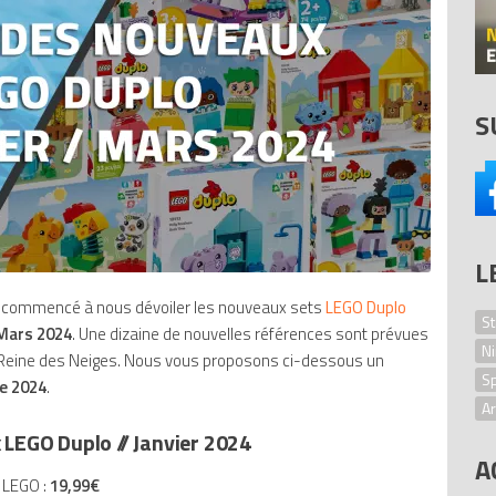
S
L
 commencé à nous dévoiler les nouveaux sets
LEGO Duplo
St
Mars 2024
. Une dizaine de nouvelles références sont prévues
Ni
a Reine des Neiges. Nous vous proposons ci-dessous un
S
e 2024
.
Ar
LEGO Duplo // Janvier 2024
L
A
Mi
x LEGO :
19,99€
B