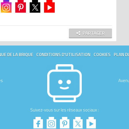
PARTAGER
UE DE LA BRIQUE
CONDITIONS D'UTILISATION
COOKIES
PLAN D
es
Avenu
Suivez-vous sur les réseaux sociaux :