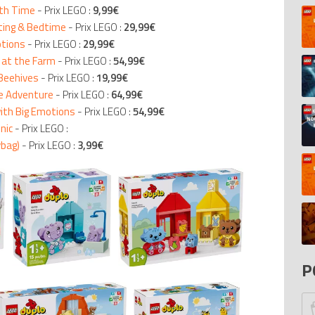
ath Time
- Prix LEGO :
9,99€
D
ating & Bedtime
- Prix LEGO :
29,99€
Pi
otions
- Prix LEGO :
29,99€
Mo
s at the Farm
- Prix LEGO :
54,99€
In
 Beehives
- Prix LEGO :
19,99€
Ar
le Adventure
- Prix LEGO :
64,99€
20
N
with Big Emotions
- Prix LEGO :
54,99€
D
inic
- Prix LEGO :
ybag)
- Prix LEGO :
3,99€
Bi
20
El
Fo
S
di
To
P
At
P
He
Ca
Br