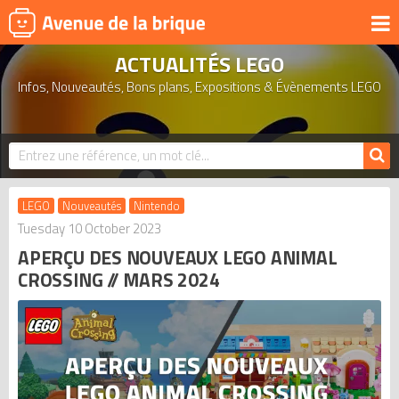
ACTUALITÉS LEGO
UNIVERS
Infos, Nouveautés, Bons plans, Expositions & Évènements LEGO
PRODUITS DÉRIVÉS
NOUVEAUTÉS
LEGO 2026
BONS PLANS
LEGO
Nouveautés
Nintendo
ACTUALITÉS
Tuesday 10 October 2023
APERÇU DES NOUVEAUX LEGO ANIMAL
ASSOCIATIONS DE FANS
CROSSING // MARS 2024
EXPOSITIONS LEGO
LEGO LES PLUS CHERS
DERNIERS LEGO AJOUTÉS