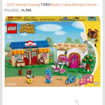
-
LEGO Animal Crossing
77050
Nook's Cranny & Rosie's House
-
Prix LEGO :
74.99
€