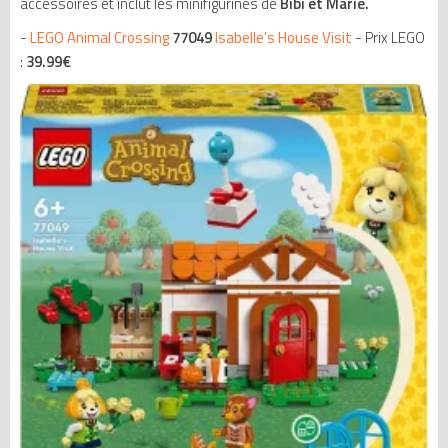
accessoires et inclut les minifigurines de
Bibi et Marie.
-
LEGO Animal Crossing
77049
Isabelle’s House Visit
- Prix LEGO
:
39.99
€