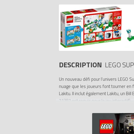
DESCRIPTION
LEGO SUP
Un nouveau défi pour l’univers LEGO Su
nuage que les joueurs font tourner en 
Lakitu. Il inclut également Lakitu, un B
71387 est requis pour le jeu interactif).
Collaborer ou s’affronter
Les enfants peuvent jouer seuls ou avec
montage, des idées créatives et plus.