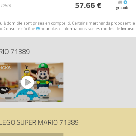
57.66 €
 12h16
nt conformes aux normes les plus rigoureuses du secteur du jouet
gratuite
arfaitement.
 tests rigoureux pour s’assurer qu’elles sont conformes aux normes de 
ou à domicile
sont prises en compte ici. Certains marchands proposent le
. Consultez l'icône
pour plus d'informations sur les modes de livraiso
9 Ensemble d’extension Le monde du Ciel de Lakitu (Lakitu Sky World
: 5702016912616.
RIO 71389
LEGO SUPER MARIO 71389