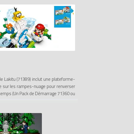
e Lakitu (71389) inclut une plateforme-
ite sur les rampes-nuage pour renverser
onus temps (Un Pack de Démarrage 71360 ou
 Super Mario propose des instructions de