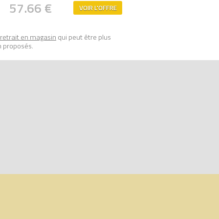
57.66 €
VOIR L'OFFRE
 ; ils sont compatibles entre eux et
sécurité les plus strictes.
retrait en magasin
qui peut être plus
n proposés.
)
sur Avenue de la brique, comparateur