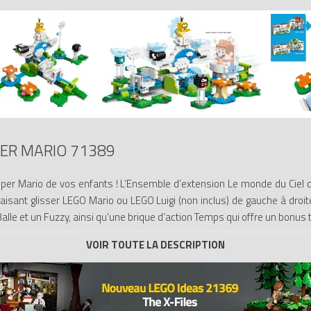
ER MARIO 71389
per Mario de vos enfants ! L’Ensemble d’extension Le monde du Ciel d
faisant glisser LEGO Mario ou LEGO Luigi (non inclus) de gauche à dro
ill Balle et un Fuzzy, ainsi qu’une brique d’action Temps qui offre un b
 ou contre un(e) ami(e) et son LEGO Mario ou LEGO Luigi. L’appli LEGO