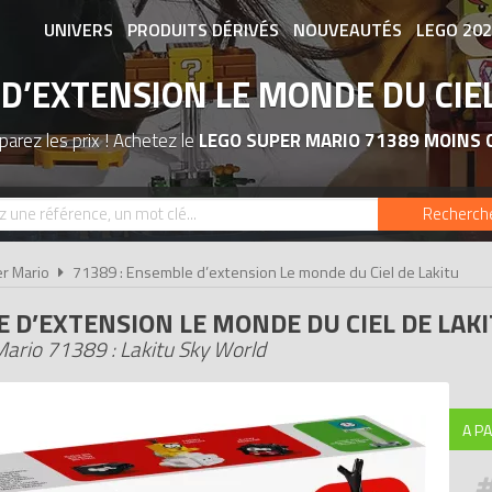
UNIVERS
PRODUITS DÉRIVÉS
NOUVEAUTÉS
LEGO 20
D’EXTENSION LE MONDE DU CIEL
ASSOCIATIONS DE FANS
EXPOSITION
arez les prix ! Achetez le
LEGO SUPER MARIO 71389 MOINS 
Recherch
r Mario
71389 : Ensemble d’extension Le monde du Ciel de Lakitu
 D’EXTENSION LE MONDE DU CIEL DE LAK
ario 71389 : Lakitu Sky World
A PA