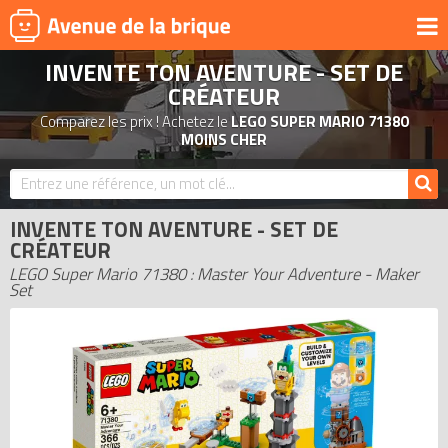
INVENTE TON AVENTURE - SET DE
UNIVERS
CRÉATEUR
PRODUITS DÉRIVÉS
Comparez les prix ! Achetez le
LEGO SUPER MARIO 71380
MOINS CHER
NOUVEAUTÉS
LEGO 2026
BONS PLANS
INVENTE TON AVENTURE - SET DE
CRÉATEUR
ACTUALITÉS
LEGO Super Mario 71380 : Master Your Adventure - Maker
ASSOCIATIONS DE FANS
Set
EXPOSITIONS LEGO
LEGO LES PLUS CHERS
DERNIERS LEGO AJOUTÉS