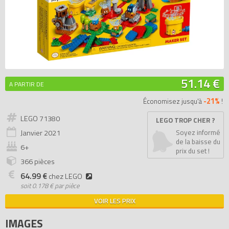
51.14 €
A PARTIR DE
-21%
Économisez jusqu'à
!
LEGO 71380
LEGO TROP CHER ?
Janvier
2021
Soyez informé
de la baisse du
6+
prix du set !
366 pièces
64.99 €
chez LEGO
soit
0.178 € par pièce
VOIR LES PRIX
IMAGES