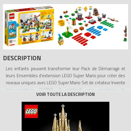
DESCRIPTION
Les enfants peuvent transformer leur Pack de Démarrage et
leurs Ensembles d’extension LEGO Super Mario pour créer des
niveaux uniques avec LEGO Super Mario Set de créateur Invente
ton aventure (71380). Il contient une machine de
personnalisation pour choisir les récompenses offertes par le
bloc Temps et les 2 blocs Objet. Ce kit modulaire présente aussi
une plateforme coulissante, des éléments LEGO colorés qui
déclenchent différentes réactions chez LEGO Mario (personnage
non inclus) et un tuyau spécial « 30 » qui permet aux joueurs de