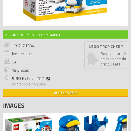
AUCUNE OFFRE POUR LE MOMENT
LEGO 71384
LEGO TROP CHER ?
Janvier
2021
Soyez informé
de la baisse du
6+
prix du set !
18 pièces
9.99 €
chez LEGO
soit
0.555 € par pièce
VOIR LES PRIX
IMAGES