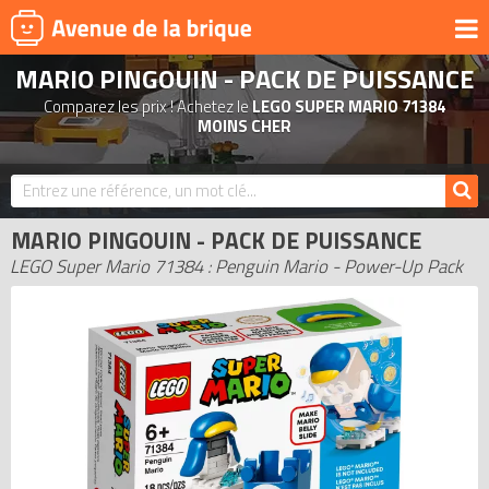
MARIO PINGOUIN - PACK DE PUISSANCE
UNIVERS
Comparez les prix ! Achetez le
LEGO SUPER MARIO 71384
PRODUITS DÉRIVÉS
MOINS CHER
NOUVEAUTÉS
LEGO 2026
MARIO PINGOUIN - PACK DE PUISSANCE
BONS PLANS
LEGO Super Mario 71384 : Penguin Mario - Power-Up Pack
ACTUALITÉS
ASSOCIATIONS DE FANS
EXPOSITIONS LEGO
LEGO LES PLUS CHERS
DERNIERS LEGO AJOUTÉS