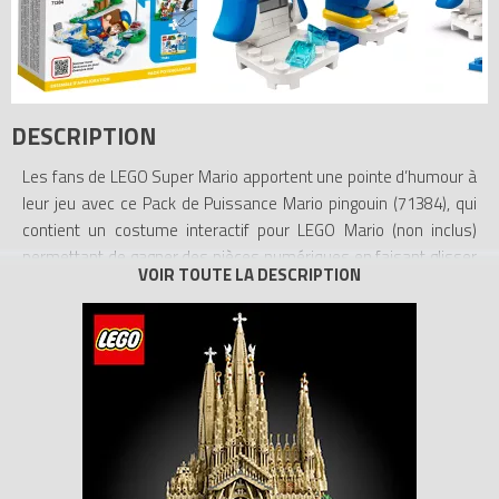
DESCRIPTION
Les fans de LEGO Super Mario apportent une pointe d’humour à
leur jeu avec ce Pack de Puissance Mario pingouin (71384), qui
contient un costume interactif pour LEGO Mario (non inclus)
permettant de gagner des pièces numériques en faisant glisser
le personnage sur le ventre comme un pingouin. Ce set est un
excellent cadeau pour les enfants innovants qui possèdent le
Pack de Démarrage Les Aventures de Mario (71360), incluant le
personnage LEGO Mario.
Construire et jouer Les instructions se trouvent dans la boîte et
dans l’appli LEGO Super Mario gratuite, une plateforme sûre pour
partager ses idées afin de construire et jouer différemment.
Super Mario dans la vie réelle Les sets LEGO Super Mario à
collectionner font entrer dans le monde réel un personnage