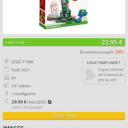
22.95 €
A PARTIR DE
-23%
Économisez jusqu'à
!
LEGO 71388
LEGO TROP CHER ?
Août
2021
Soyez informé
de la baisse du
6+
prix du set !
231 pièces
1 minifigurine
29.99 €
chez LEGO
soit
0.13 € par pièce
VOIR LES PRIX