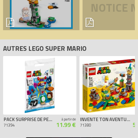
NOTICE 
AUTRES LEGO SUPER MARIO
PACK SURPRISE DE PERSONNAGE - SÉRIE 3
INVENTE TON AVENTURE - SET DE CRÉATEUR
à partir de
11.99 €
5
71394
71380