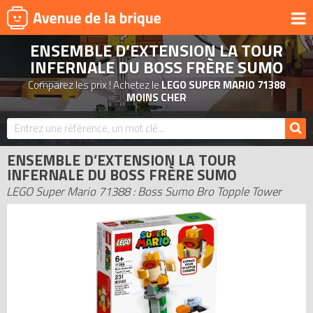
ENSEMBLE D’EXTENSION LA TOUR
UNIVERS
INFERNALE DU BOSS FRÈRE SUMO
PRODUITS DÉRIVÉS
Comparez les prix ! Achetez le
LEGO SUPER MARIO 71388
MOINS CHER
NOUVEAUTÉS
LEGO 2026
BONS PLANS
ENSEMBLE D’EXTENSION LA TOUR
INFERNALE DU BOSS FRÈRE SUMO
ACTUALITÉS
LEGO Super Mario 71388 : Boss Sumo Bro Topple Tower
ASSOCIATIONS DE FANS
EXPOSITIONS LEGO
LEGO LES PLUS CHERS
DERNIERS LEGO AJOUTÉS