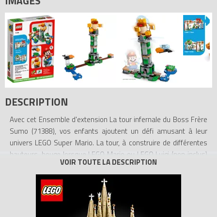
IMAGES
DESCRIPTION
Avec cet Ensemble d'extension La tour infernale du Boss Frère
Sumo (71388), vos enfants ajoutent un défi amusant à leur
univers LEGO Super Mario. La tour, à construire de différentes
hauteurs, bouge lorsque LEGO Mario ou LEGO Luigi (non inclus)
saute sur les leviers et une brique d’action Super Étoile apparaît
lorsque le Boss Frère Sumo tombe. Le set inclut également un
Corbek (Un Pack de Démarrage 71360 ou 71387 est requis pour
le jeu interactif).