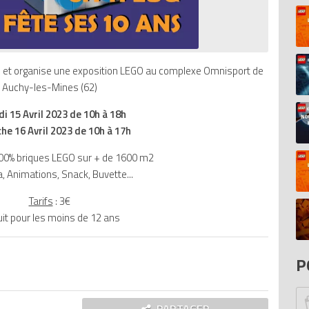
D
Pi
Mo
ans et organise une exposition LEGO au complexe Omnisport de
In
Auchy-les-Mines (62)
Ar
20
N
i 15 Avril 2023 de 10h à 18h
D
he 16 Avril 2023 de 10h à 17h
Bi
20
100% briques LEGO sur + de 1600 m2
El
, Animations, Snack, Buvette...
Fo
S
di
Tarifs
: 3€
To
uit pour les moins de 12 ans
P
At
P
He
Ca
Br