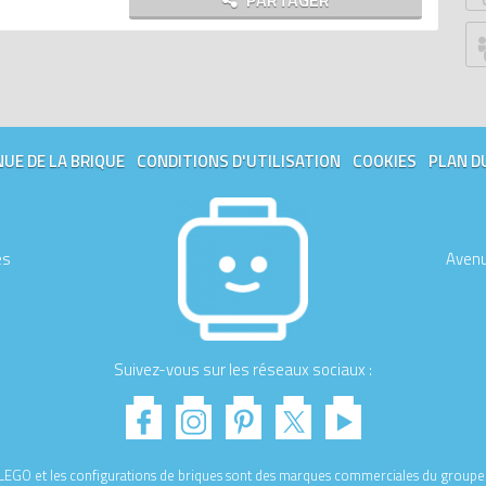
PARTAGER
P
G
Ju
Z
P
UE DE LA BRIQUE
CONDITIONS D'UTILISATION
COOKIES
PLAN D
An
G
B
S
es
Avenu
W
W
Ed
Le
Suivez-vous sur les réseaux sociaux :
Tr
T
M
D
e LEGO et les configurations de briques sont des marques commerciales du gro