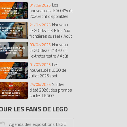
Les
01/08/2026
isney
Botanicals
Super Mario
nouveautés LEGO d'Août
rates des Caraïbes
The Batman Movie
2026 sont disponibles
dular Buildings Collection
Nouveau
21/07/2026
diana Jones
Duplo
The LEGO Movie
LEGO Ideas X-Files Aux
frontières du réel // Août
t
Chima
Saisonnier
Castle
26
exo Knights
Ghostbusters
Nouveau
03/07/2026
LEGO Ideas 21370 E.T.
imensions
Stranger Things
Le Hobbit
l'extraterrestre // Août
onicle
Hidden Side
Overwatch
26
Les
01/07/2026
ves
Fortnite
Pirates
Simpsons
nouveautés LEGO de
rmula 1 (F1)
Monkie Kid
Avatar
Juillet 2026 sont
cooby-doo
One Piece
Racers
sponibles
Soldes
24/06/2026
y Story
Tortues Ninja
Unikitty
d'été 2026 : des promos
ower Functions
sur les LEGO ?
Monster Fighters
lantis
Education
Minions
OUR LES FANS DE LEGO
ro Factory
Dreamzzz
Kingdoms
rs
Bob l'éponge
Serious Play
Agenda des expositions LEGO
ick Sketches
Mindstorms
Dino