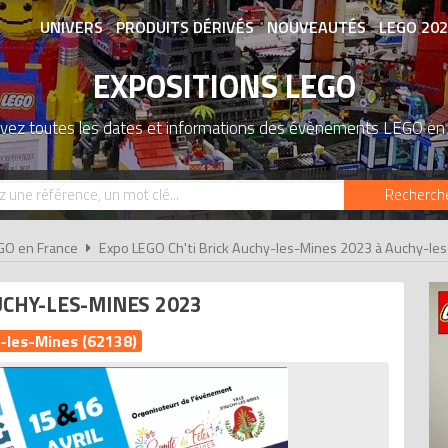
UNIVERS
PRODUITS DÉRIVÉS
NOUVEAUTÉS
LEGO 20
EXPOSITIONS LEGO
ASSOCIATIONS DE FANS
EXPOSITION
vez toutes les dates et informations des évènements LEGO en
Recherch
GO en France
Expo LEGO Ch'ti Brick Auchy-les-Mines 2023 à Auchy-le
UCHY-LES-MINES 2023
-les-Mines (62138)