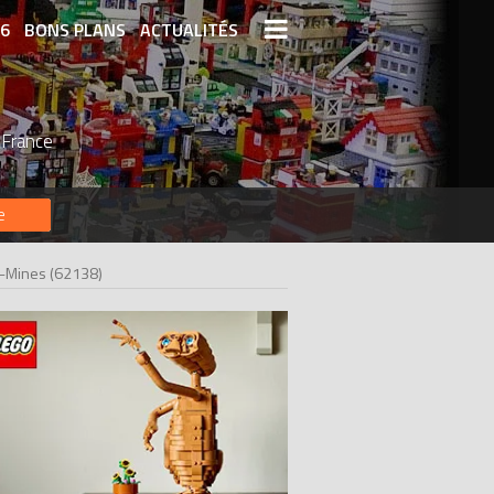
26
BONS PLANS
ACTUALITÉS
S LEGO
LEGO LES PLUS CHERS
 France
DERNIERS LEGO AJOUTÉS
e
s-Mines (62138)