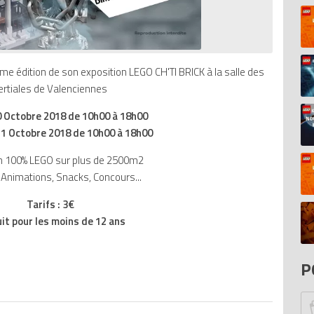
D
Pi
Mo
ème édition de son exposition LEGO CH'TI BRICK à la salle des
In
ertiales de Valenciennes
Ar
20
N
 Octobre 2018 de 10h00 à 18h00
D
1 Octobre 2018 de 10h00 à 18h00
Bi
20
n 100% LEGO sur plus de 2500m2
El
Animations, Snacks, Concours...
Fo
S
di
Tarifs : 3€
To
it pour les moins de 12 ans
P
At
P
He
Ca
Br