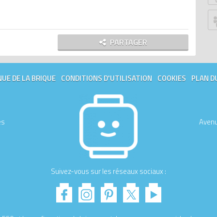
P
G
Ju
PARTAGER
Z
P
An
UE DE LA BRIQUE
CONDITIONS D'UTILISATION
COOKIES
PLAN D
G
B
S
es
Avenu
W
W
Ed
Le
Suivez-vous sur les réseaux sociaux :
Tr
T
M
D