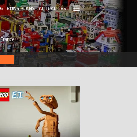
26
BONS PLANS
ACTUALITÉS
S LEGO
LEGO LES PLUS CHERS
 France
DERNIERS LEGO AJOUTÉS
e