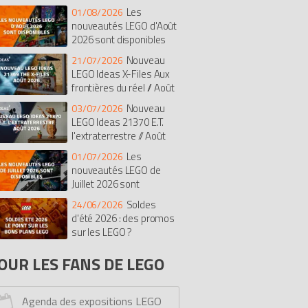
Les
01/08/2026
isney
Botanicals
Super Mario
nouveautés LEGO d'Août
rates des Caraïbes
The Batman Movie
2026 sont disponibles
dular Buildings Collection
Nouveau
21/07/2026
diana Jones
Duplo
The LEGO Movie
LEGO Ideas X-Files Aux
frontières du réel // Août
t
Chima
Saisonnier
Castle
26
exo Knights
Ghostbusters
Nouveau
03/07/2026
LEGO Ideas 21370 E.T.
imensions
Stranger Things
Le Hobbit
l'extraterrestre // Août
onicle
Hidden Side
Overwatch
26
Les
01/07/2026
ves
Fortnite
Pirates
Simpsons
nouveautés LEGO de
rmula 1 (F1)
Monkie Kid
Avatar
Juillet 2026 sont
cooby-doo
One Piece
Racers
sponibles
Soldes
24/06/2026
y Story
Tortues Ninja
Unikitty
d'été 2026 : des promos
ower Functions
sur les LEGO ?
Monster Fighters
lantis
Education
Minions
OUR LES FANS DE LEGO
ro Factory
Dreamzzz
Kingdoms
rs
Bob l'éponge
Serious Play
Agenda des expositions LEGO
ick Sketches
Mindstorms
Dino