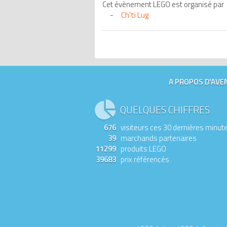
Cet évènement LEGO est organisé par
Ch'ti Lug
A PROPOS D'AVEN
QUELQUES CHIFFRES
676
visiteurs ces 30 dernières minut
39
marchands partenaires
11299
produits LEGO
39683
prix référencés