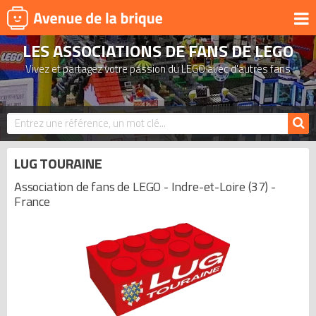
LES ASSOCIATIONS DE FANS DE LEGO
UNIVERS
Vivez et partagez votre passion du LEGO avec d'autres fans
PRODUITS DÉRIVÉS
NOUVEAUTÉS
LEGO 2026
BONS PLANS
LUG TOURAINE
ACTUALITÉS
Association de fans de LEGO - Indre-et-Loire (37) -
France
ASSOCIATIONS DE FANS
EXPOSITIONS LEGO
LEGO LES PLUS CHERS
DERNIERS LEGO AJOUTÉS