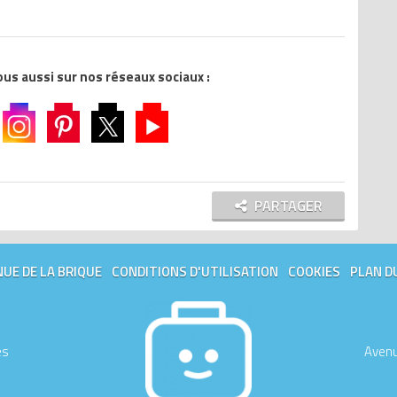
M
G
K
s aussi sur nos réseaux sociaux :
L
S
PARTAGER
UE DE LA BRIQUE
CONDITIONS D'UTILISATION
COOKIES
PLAN D
es
Avenu