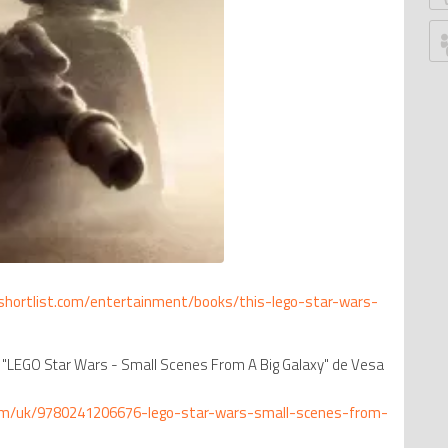
P
G
Ju
Z
P
An
G
B
S
W
W
shortlist.com/entertainment/books/this-lego-star-wars-
Ed
Le
Tr
e "LEGO Star Wars - Small Scenes From A Big Galaxy" de Vesa
T
M
om/uk/9780241206676-lego-star-wars-small-scenes-from-
D