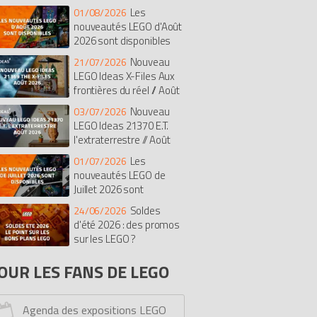
Les
01/08/2026
isney
Botanicals
Super Mario
nouveautés LEGO d'Août
rates des Caraïbes
The Batman Movie
2026 sont disponibles
dular Buildings Collection
Nouveau
21/07/2026
diana Jones
Duplo
The LEGO Movie
LEGO Ideas X-Files Aux
frontières du réel // Août
t
Chima
Saisonnier
Castle
26
exo Knights
Ghostbusters
Nouveau
03/07/2026
LEGO Ideas 21370 E.T.
imensions
Stranger Things
Le Hobbit
l'extraterrestre // Août
onicle
Hidden Side
Overwatch
26
Les
01/07/2026
ves
Fortnite
Pirates
Simpsons
nouveautés LEGO de
rmula 1 (F1)
Monkie Kid
Avatar
Juillet 2026 sont
cooby-doo
One Piece
Racers
sponibles
Soldes
24/06/2026
y Story
Tortues Ninja
Unikitty
d'été 2026 : des promos
ower Functions
sur les LEGO ?
Monster Fighters
lantis
Education
Minions
OUR LES FANS DE LEGO
ro Factory
Dreamzzz
Kingdoms
rs
Bob l'éponge
Serious Play
Agenda des expositions LEGO
ick Sketches
Mindstorms
Dino