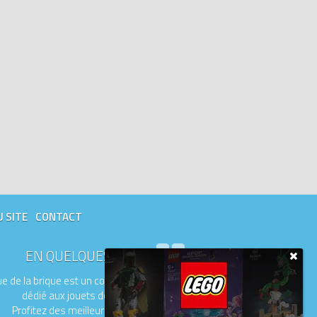
aster Builder Academy
Wicked
abby's Dollhouse
Peppa Pig
Pop Demon Hunters
Bluey
Smart Play
ooney Tunes
Pâques
Fast and Furious
hrek
SEGA
Chinese Festivals
U SITE
CONTACT
EN QUELQUES MOTS
e de la brique est un comparateur de prix
dédié aux jouets de la marque LEGO.
Profitez des meilleurs prix du moment.