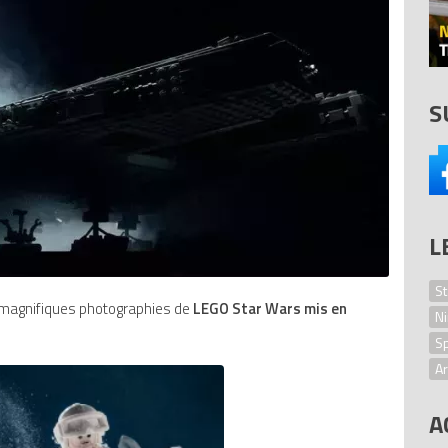
S
L
St
 magnifiques photographies de
LEGO Star Wars mis en
Ni
S
Ar
L
A
Mi
B