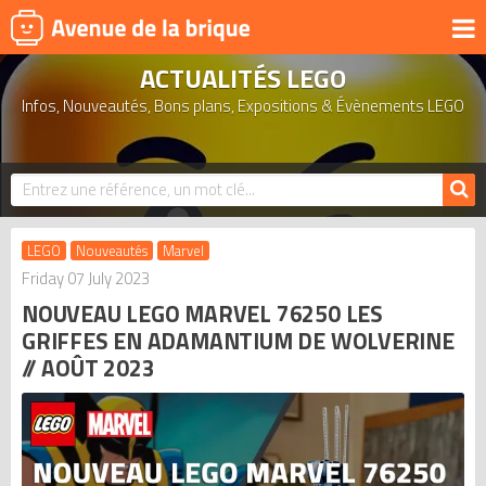
ACTUALITÉS LEGO
UNIVERS
Infos, Nouveautés, Bons plans, Expositions & Évènements LEGO
PRODUITS DÉRIVÉS
NOUVEAUTÉS
LEGO 2026
BONS PLANS
LEGO
Nouveautés
Marvel
ACTUALITÉS
Friday 07 July 2023
NOUVEAU LEGO MARVEL 76250 LES
ASSOCIATIONS DE FANS
GRIFFES EN ADAMANTIUM DE WOLVERINE
EXPOSITIONS LEGO
// AOÛT 2023
LEGO LES PLUS CHERS
DERNIERS LEGO AJOUTÉS