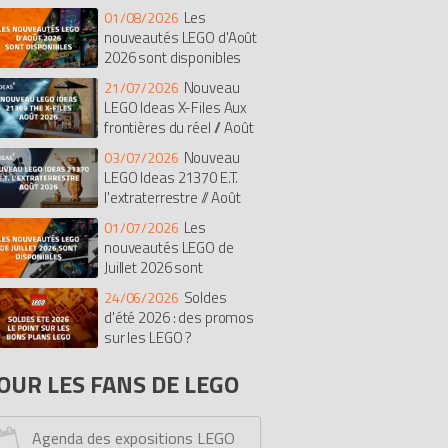
Les
01/08/2026
isney
Botanicals
Super Mario
nouveautés LEGO d'Août
rates des Caraïbes
The Batman Movie
2026 sont disponibles
dular Buildings Collection
Nouveau
21/07/2026
diana Jones
Duplo
The LEGO Movie
LEGO Ideas X-Files Aux
frontières du réel // Août
t
Chima
Saisonnier
Castle
26
exo Knights
Ghostbusters
Nouveau
03/07/2026
LEGO Ideas 21370 E.T.
imensions
Stranger Things
Le Hobbit
l'extraterrestre // Août
onicle
Hidden Side
Overwatch
26
Les
01/07/2026
ves
Fortnite
Pirates
Simpsons
nouveautés LEGO de
rmula 1 (F1)
Monkie Kid
Avatar
Juillet 2026 sont
cooby-doo
One Piece
Racers
sponibles
Soldes
24/06/2026
y Story
Tortues Ninja
Unikitty
d'été 2026 : des promos
ower Functions
sur les LEGO ?
Monster Fighters
lantis
Education
Minions
OUR LES FANS DE LEGO
ro Factory
Dreamzzz
Kingdoms
rs
Bob l'éponge
Serious Play
Agenda des expositions LEGO
ick Sketches
Mindstorms
Dino