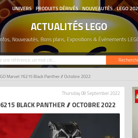
UNIVERS
PRODUITS DÉRIVÉS
NOUVEAUTÉS
LEGO 20
ACTUALITÉS LEGO
ASSOCIATIONS DE FANS
EXPOSITION
Infos, Nouveautés, Bons plans, Expositions & Évènements LEG
Recherch
GO Marvel 76215 Black Panther // Octobre 2022
Thursday 08 September 2022
6215 BLACK PANTHER // OCTOBRE 2022