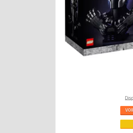
Disp
VOI