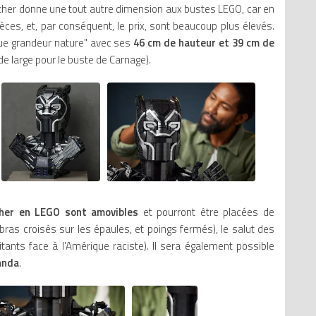
nther donne une tout autre dimension aux bustes LEGO, car en
M
èces, et, par conséquent, le prix, sont beaucoup plus élevés.
G
ue grandeur nature" avec ses
46 cm de hauteur et 39 cm de
K
e large pour le buste de Carnage).
L
S
her en LEGO sont amovibles
et pourront être placées de
bras croisés sur les épaules, et poings fermés), le salut des
tants face à l'Amérique raciste). Il sera également possible
anda
.