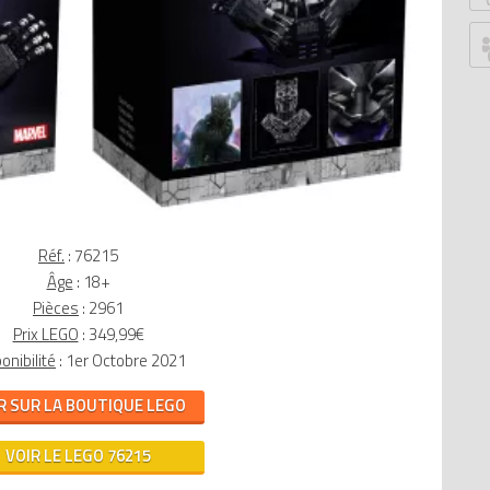
P
G
Ju
Z
P
An
G
B
S
Réf.
:
76215
W
Âge
: 18+
W
Pièces
: 2961
Prix LEGO
: 349,99€
Ed
onibilité
: 1er Octobre 2021
Le
Tr
R SUR LA BOUTIQUE LEGO
T
M
VOIR LE LEGO 76215
D