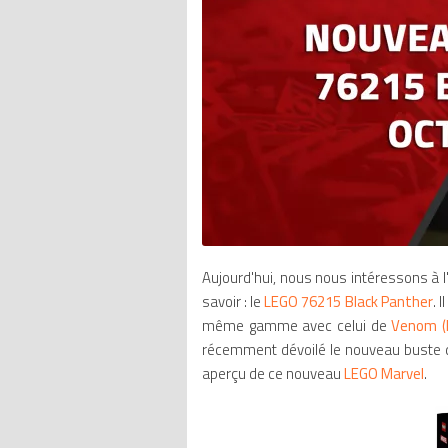
Aujourd'hui, nous nous intéressons à 
savoir : le
LEGO 76215 Black Panther
. 
même gamme avec celui de
Venom (R
récemment dévoilé le nouveau buste 
aperçu de ce nouveau
LEGO Marvel
.