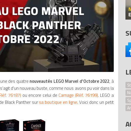
S
L
l'une des quatre
nouveautés LEGO Marvel d'Octobre 2022
, à
St
Il s'agit d'un nouveau buste, comme nous avons pu voir dans la
Ni
éf. 76187)
ou encore celui de
Carnage (Réf. 76199)
. LEGO a
S
de Black Panther sur
sa boutique en ligne
. Voici donc un petit
Ar
L
A
Mi
B