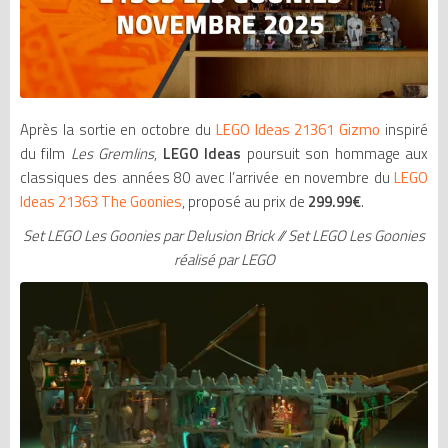
Après la sortie en octobre du
LEGO Ideas 21361 Gizmo
inspiré
du film
Les Gremlins
,
LEGO Ideas
poursuit son hommage aux
classiques des années 80 avec l’arrivée en novembre du
LEGO
Ideas 21363 The Goonies
, proposé au prix de
299.99€
.
Set LEGO Les Goonies par Delusion Brick // Set LEGO Les Goonies
réalisé par LEGO