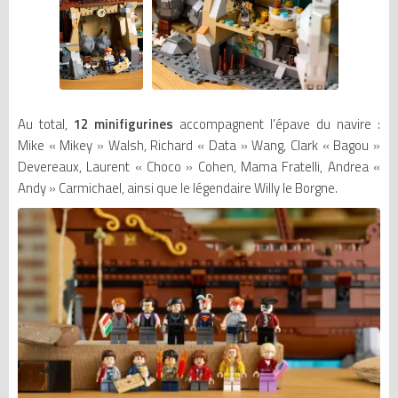
Au total,
12 minifigurines
accompagnent l’épave du navire :
Mike « Mikey » Walsh, Richard « Data » Wang, Clark « Bagou »
Devereaux, Laurent « Choco » Cohen, Mama Fratelli, Andrea «
Andy » Carmichael, ainsi que le légendaire Willy le Borgne.