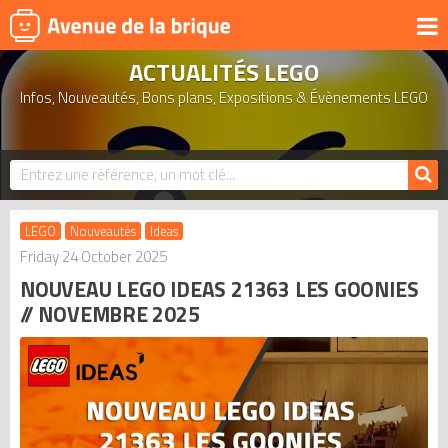
ACTUALITÉS LEGO
UNIVERS
Infos, Nouveautés, Bons plans, Expositions & Évènements LEGO
PRODUITS DÉRIVÉS
NOUVEAUTÉS
LEGO 2026
BONS PLANS
LEGO
Nouveautés
Ideas
ACTUALITÉS
Friday 24 October 2025
NOUVEAU LEGO IDEAS 21363 LES GOONIES
ASSOCIATIONS DE FANS
// NOVEMBRE 2025
EXPOSITIONS LEGO
LEGO LES PLUS CHERS
DERNIERS LEGO AJOUTÉS