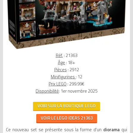
Réf.
: 21363
Âge
: 18+
Pièces
: 2912
Minifigurines
: 12
Prix LEGO
: 299.99€
Disponibilité
: 1er novembre 2025
VOIR SUR LA BOUTIQUE LEGO
VOIR LE LEGO IDEAS 21363
Ce nouveau set se présente sous la forme d’un
diorama
qui