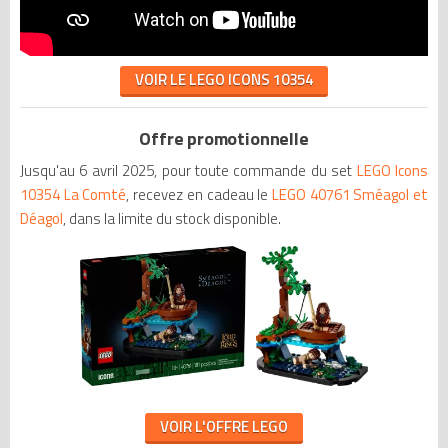
VOIR LE LEGO ICONS 10354
Offre promotionnelle
Jusqu'au 6 avril 2025, pour toute commande du set
LEGO Icons
10354 La Comté
, recevez en cadeau le
LEGO 40761 Sméagol et
Déagol
, dans la limite du stock disponible.
VOIR L'OFFRE LEGO