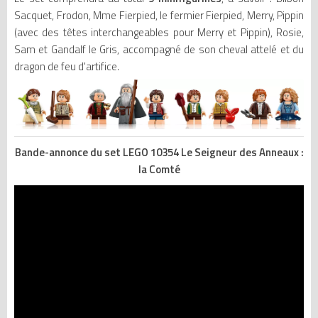
Sacquet, Frodon, Mme Fierpied, le fermier Fierpied, Merry, Pippin
(avec des têtes interchangeables pour Merry et Pippin), Rosie,
Sam et Gandalf le Gris, accompagné de son cheval attelé et du
dragon de feu d'artifice.
Bande-annonce du set LEGO 10354 Le Seigneur des Anneaux :
la Comté