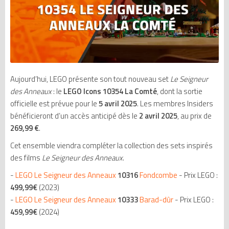
Aujourd’hui, LEGO présente son tout nouveau set
Le Seigneur
des Anneaux
: le
LEGO Icons 10354 La Comté
, dont la sortie
officielle est prévue pour le
5 avril 2025
. Les membres Insiders
bénéficieront d’un accès anticipé dès le
2 avril 2025
, au prix de
269,99 €
.
Cet ensemble viendra compléter la collection des sets inspirés
des films
Le Seigneur des Anneaux
.
-
LEGO Le Seigneur des Anneaux
10316
Fondcombe
- Prix LEGO :
499,99€
(2023)
-
LEGO Le Seigneur des Anneaux
10333
Barad-dûr
- Prix LEGO :
459,99€
(2024)