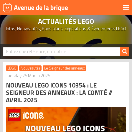
ACTUALITÉS LEGO
UNIVERS
Infos, Nouveautés, Bons plans, Expositions & Évènements LEGO
PRODUITS DÉRIVÉS
NOUVEAUTÉS
LEGO 2026
BONS PLANS
LEGO
Nouveautés
Le Seigneur des anneaux
ACTUALITÉS
Tuesday 25 March 2025
NOUVEAU LEGO ICONS 10354 : LE
ASSOCIATIONS DE FANS
SEIGNEUR DES ANNEAUX : LA COMTÉ //
EXPOSITIONS LEGO
AVRIL 2025
LEGO LES PLUS CHERS
DERNIERS LEGO AJOUTÉS