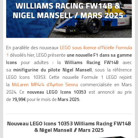
En parallèle des nouveaux
LEGO sous licence officielle Formula
1
dévoilés hier, LEGO présente
une nouvelle F1 dans sa gamme
Icons
pour adultes : la
Williams Racing FW14B
avec
sa
minifigurine du pilote Nigel Mansell
, sous la référence
LEGO Icons 10353. Cette nouvelle Formule 1 LEGO rejoint
la
McLaren MP4/4 d'Ayrton Senna
commercialisée en Mars
2024. Ce
nouveau LEGO Icons 10353
est annoncé au prix
de
79,99€
pour le mois de
Mars 2025
.
Nouveau LEGO Icons 10353 Williams Racing FW14B
& Nigel Mansell // Mars 2025