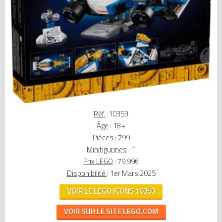
Réf.
:10353
Âge
: 18+
Pièces
: 799
Minifigurines
: 1
Prix LEGO
: 79,99€
Disponibilité
: 1er Mars 2025
VOIR LE LEGO ICONS 10353
VOIR SUR LE SITE LEGO.COM