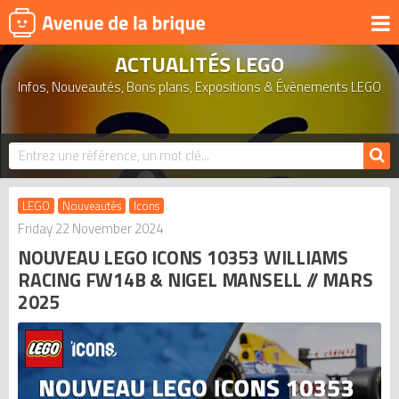
ACTUALITÉS LEGO
UNIVERS
Infos, Nouveautés, Bons plans, Expositions & Évènements LEGO
PRODUITS DÉRIVÉS
NOUVEAUTÉS
LEGO 2026
BONS PLANS
LEGO
Nouveautés
Icons
ACTUALITÉS
Friday 22 November 2024
NOUVEAU LEGO ICONS 10353 WILLIAMS
ASSOCIATIONS DE FANS
RACING FW14B & NIGEL MANSELL // MARS
EXPOSITIONS LEGO
2025
LEGO LES PLUS CHERS
DERNIERS LEGO AJOUTÉS