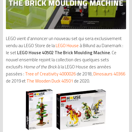
LEGO vient d'annoncer un nouveau set qui sera exclusivement
vendu au LEGO Store de la
LEGO House
à Billund au Danemark :
le set
LEGO House 40502 The Brick Moulding Machine
. Ce
nouvel ensemble rejoint la collection des quelques sets
exclusifs
Home of the Brick
à la LEGO House des années
passées :
Tree of Creativity 4000026
de 2018,
Dinosaurs 40366
de 2019 et
The Wooden Duck 40501
de 2020.