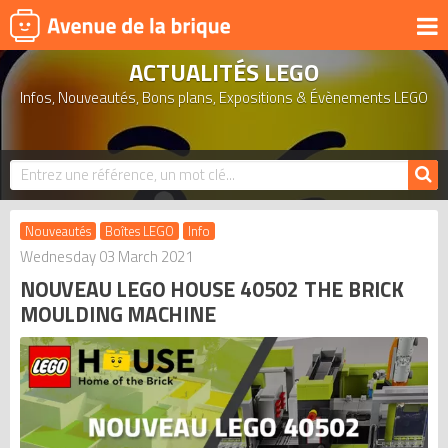
ACTUALITÉS LEGO
UNIVERS
Infos, Nouveautés, Bons plans, Expositions & Évènements LEGO
PRODUITS DÉRIVÉS
NOUVEAUTÉS
LEGO 2026
BONS PLANS
Nouveautés
Boîtes LEGO
Info
ACTUALITÉS
Wednesday 03 March 2021
NOUVEAU LEGO HOUSE 40502 THE BRICK
ASSOCIATIONS DE FANS
MOULDING MACHINE
EXPOSITIONS LEGO
LEGO LES PLUS CHERS
DERNIERS LEGO AJOUTÉS