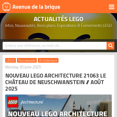
ACTUALITÉS LEGO
UNIVERS
Infos, Nouveautés, Bons plans, Expositions & Évènements LEGO
PRODUITS DÉRIVÉS
NOUVEAUTÉS
LEGO 2026
BONS PLANS
LEGO
Nouveautés
Architecture
ACTUALITÉS
Monday 30 June 2025
NOUVEAU LEGO ARCHITECTURE 21063 LE
ASSOCIATIONS DE FANS
CHÂTEAU DE NEUSCHWANSTEIN // AOÛT
EXPOSITIONS LEGO
2025
LEGO LES PLUS CHERS
DERNIERS LEGO AJOUTÉS