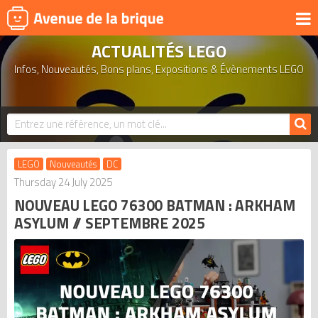
ACTUALITÉS LEGO
UNIVERS
Infos, Nouveautés, Bons plans, Expositions & Évènements LEGO
PRODUITS DÉRIVÉS
NOUVEAUTÉS
LEGO 2026
BONS PLANS
LEGO
Nouveautés
DC
ACTUALITÉS
Thursday 24 July 2025
NOUVEAU LEGO 76300 BATMAN : ARKHAM
ASSOCIATIONS DE FANS
ASYLUM // SEPTEMBRE 2025
EXPOSITIONS LEGO
LEGO LES PLUS CHERS
DERNIERS LEGO AJOUTÉS