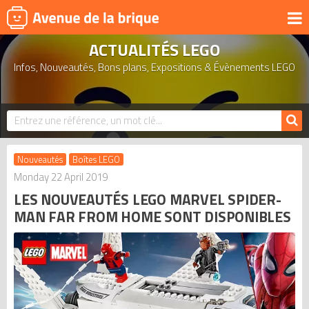
ACTUALITÉS LEGO
UNIVERS
Infos, Nouveautés, Bons plans, Expositions & Évènements LEGO
PRODUITS DÉRIVÉS
NOUVEAUTÉS
LEGO 2026
BONS PLANS
Nouveautés
Boîtes LEGO
ACTUALITÉS
Monday 22 April 2019
LES NOUVEAUTÉS LEGO MARVEL SPIDER-
ASSOCIATIONS DE FANS
MAN FAR FROM HOME SONT DISPONIBLES
EXPOSITIONS LEGO
LEGO LES PLUS CHERS
DERNIERS LEGO AJOUTÉS