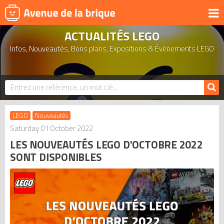
ACTUALITÉS LEGO
UNIVERS
Infos, Nouveautés, Bons plans, Expositions & Évènements LEGO
PRODUITS DÉRIVÉS
NOUVEAUTÉS
LEGO 2026
BONS PLANS
LEGO
Nouveautés
ACTUALITÉS
Saturday 01 October 2022
LES NOUVEAUTÉS LEGO D'OCTOBRE 2022
ASSOCIATIONS DE FANS
SONT DISPONIBLES
EXPOSITIONS LEGO
LEGO LES PLUS CHERS
DERNIERS LEGO AJOUTÉS