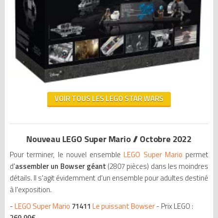
VOIR TOUS LES LEGO STAR WARS
Nouveau LEGO Super Mario // Octobre 2022
Pour terminer, le nouvel ensemble
LEGO Super Mario
permet
d'
assembler un Bowser géant
(2807 pièces) dans les moindres
détails. Il s'agit évidemment d'un ensemble pour adultes destiné
à l'exposition.
-
LEGO Super Mario
71411
Le puissant Bowser
- Prix LEGO :
269,99€