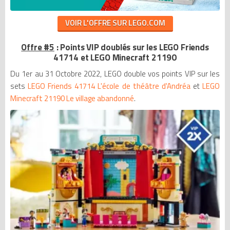
VOIR L'OFFRE SUR LEGO.COM
Offre #5
: Points VIP doublés sur les LEGO Friends
41714 et LEGO Minecraft 21190
Du 1er au 31 Octobre 2022, LEGO double vos points VIP sur les
sets
LEGO Friends 41714 L'école de théâtre d'Andréa
et
LEGO
Minecraft 21190 Le village abandonné
.