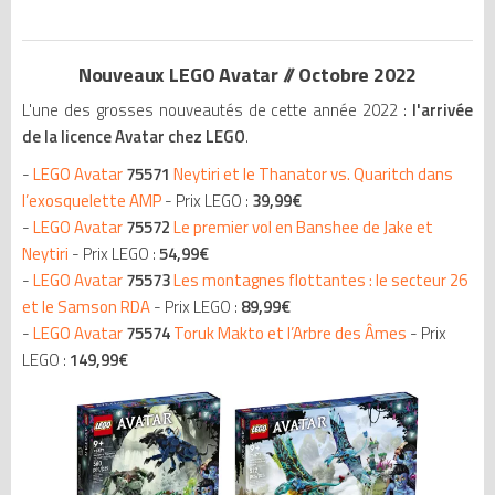
Nouveaux LEGO Avatar // Octobre 2022
L'une des grosses nouveautés de cette année 2022 :
l'arrivée
de la licence Avatar chez LEGO
.
-
LEGO Avatar
75571
Neytiri et le Thanator vs. Quaritch dans
l’exosquelette AMP
- Prix LEGO :
39,99€
-
LEGO Avatar
75572
Le premier vol en Banshee de Jake et
Neytiri
- Prix LEGO :
54,99€
-
LEGO Avatar
75573
Les montagnes flottantes : le secteur 26
et le Samson RDA
- Prix LEGO :
89,99€
-
LEGO Avatar
75574
Toruk Makto et l’Arbre des Âmes
- Prix
LEGO :
149,99€