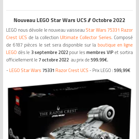
Nouveau LEGO Star Wars UCS // Octobre 2022
LEGO nous dévoile le nouveau vaisseau
Star Wars 75331 Razor
Crest UCS
de la collection
Ultimate Collector Series
. Composé
de 6187 pièces le set sera disponible sur la
boutique en ligne
LEGO
dès le
3 septembre 2022
pour les
membres VIP
et sortira
officiellement le
7 octobre 2022
au prix de
5
99.99€.
-
LEGO Star Wars
75331
Razor Crest UCS
- Prix LEGO :
599,99€