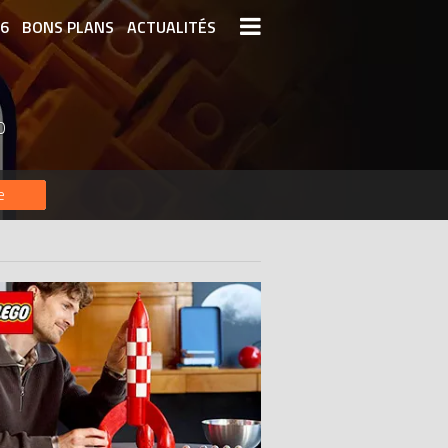
26
BONS PLANS
ACTUALITÉS
S LEGO
LEGO LES PLUS CHERS
O
DERNIERS LEGO AJOUTÉS
e