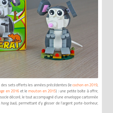
M
G
K
L
S
pe des sets offerts les années précédentes (le
cochon en 2019
,
nge en 2016
et le
mouton en 2015
) : une petite boîte à offrir,
t socle décoré, le tout accompagné d'une enveloppe cartonnée
-
hong bao
), permettant d'y glisser de l'argent porte-bonheur,