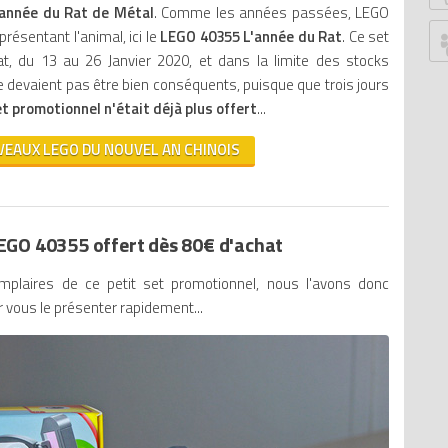
'année du Rat de Métal
. Comme les années passées, LEGO
P
ésentant l'animal, ici le
LEGO 40355 L'année du Rat
. Ce set
G
t, du 13 au 26 Janvier 2020, et dans la limite des stocks
Ju
e devaient pas être bien conséquents, puisque que trois jours
Z
et promotionnel n'était déjà plus offert
...
P
VEAUX LEGO DU NOUVEL AN CHINOIS
An
G
B
S
LEGO 40355 offert dès 80€ d'achat
W
W
mplaires de ce petit set promotionnel, nous l'avons donc
Ed
 vous le présenter rapidement...
Le
Tr
T
M
D