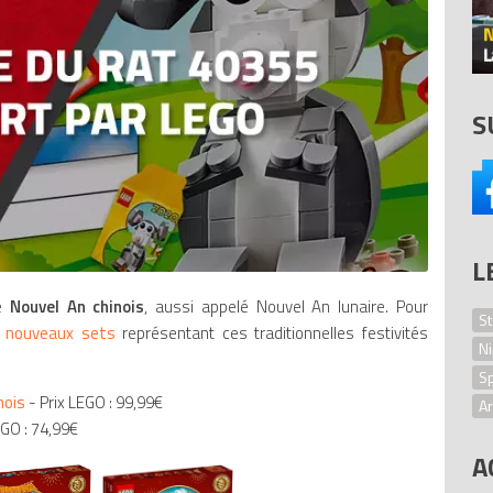
S
L
le
Nouvel An chinois
, aussi appelé Nouvel An lunaire. Pour
St
 nouveaux sets
représentant ces traditionnelles festivités
Ni
S
nois
- Prix LEGO : 99,99€
Ar
EGO : 74,99€
L
A
Mi
B