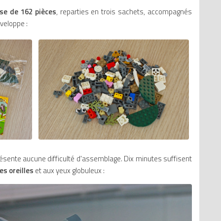
se de 162 pièces
, reparties en trois sachets, accompagnés
nveloppe :
résente aucune difficulté d'assemblage. Dix minutes suffisent
es oreilles
et aux yeux globuleux :