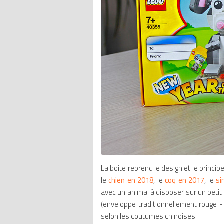
La boîte reprend le design et le princi
le
chien en 2018
, le
coq en 2017
, le
si
avec un animal à disposer sur un peti
(enveloppe traditionnellement rouge 
selon les coutumes chinoises.