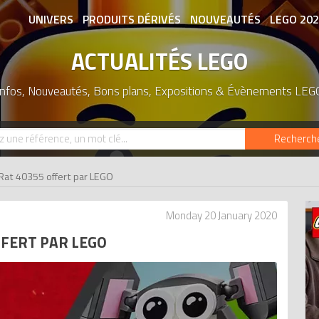
UNIVERS
PRODUITS DÉRIVÉS
NOUVEAUTÉS
LEGO 20
ACTUALITÉS LEGO
ASSOCIATIONS DE FANS
EXPOSITION
Infos, Nouveautés, Bons plans, Expositions & Évènements LEG
Recherch
Rat 40355 offert par LEGO
Monday 20 January 2020
FFERT PAR LEGO