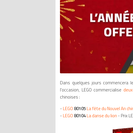
Dans quelques jours commencera 
l'occasion, LEGO commercialise
deux
chinoises :
-
LEGO
80105
La fête du Nouvel An chi
-
LEGO
80104
La danse du lion
- Prix L