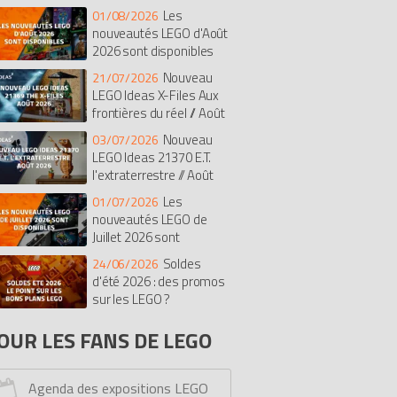
Les
01/08/2026
isney
Botanicals
Super Mario
nouveautés LEGO d'Août
rates des Caraïbes
The Batman Movie
2026 sont disponibles
dular Buildings Collection
Nouveau
21/07/2026
diana Jones
Duplo
The LEGO Movie
LEGO Ideas X-Files Aux
frontières du réel // Août
t
Chima
Saisonnier
Castle
26
exo Knights
Ghostbusters
Nouveau
03/07/2026
LEGO Ideas 21370 E.T.
imensions
Stranger Things
Le Hobbit
l'extraterrestre // Août
onicle
Hidden Side
Overwatch
26
Les
01/07/2026
ves
Fortnite
Pirates
Simpsons
nouveautés LEGO de
rmula 1 (F1)
Monkie Kid
Avatar
Juillet 2026 sont
cooby-doo
One Piece
Racers
sponibles
Soldes
24/06/2026
y Story
Tortues Ninja
Unikitty
d'été 2026 : des promos
ower Functions
sur les LEGO ?
Monster Fighters
lantis
Education
Minions
OUR LES FANS DE LEGO
ro Factory
Dreamzzz
Kingdoms
rs
Bob l'éponge
Serious Play
Agenda des expositions LEGO
ick Sketches
Mindstorms
Dino