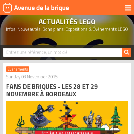
ACTUALITÉS LEGO
UNIVERS
Infos, Nouveautés, Bons plans, Expositions & Évènements LEGO
PRODUITS DÉRIVÉS
NOUVEAUTÉS
LEGO 2026
BONS PLANS
Évènements
ACTUALITÉS
Sunday 08 November 2015
FANS DE BRIQUES - LES 28 ET 29
ASSOCIATIONS DE FANS
NOVEMBRE À BORDEAUX
EXPOSITIONS LEGO
LEGO LES PLUS CHERS
DERNIERS LEGO AJOUTÉS