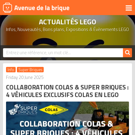
ACTUALITÉS LEGO
UNIVERS
Infos, Nouveautés, Bons plans, Expositions & Évènements LEGO
PRODUITS DÉRIVÉS
NOUVEAUTÉS
LEGO 2026
BONS PLANS
Info
Super Briques
ACTUALITÉS
Friday 20 June 2025
COLLABORATION COLAS & SUPER BRIQUES :
ASSOCIATIONS DE FANS
4 VÉHICULES EXCLUSIFS COLAS EN LEGO
EXPOSITIONS LEGO
LEGO LES PLUS CHERS
DERNIERS LEGO AJOUTÉS