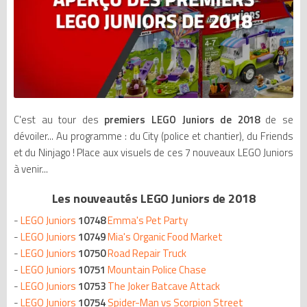
C'est au tour des
premiers LEGO Juniors de 2018
de se
dévoiler... Au programme : du City (police et chantier), du Friends
et du Ninjago ! Place aux visuels de ces 7 nouveaux LEGO Juniors
à venir...
Les nouveautés LEGO Juniors de 2018
-
LEGO Juniors
10748
Emma's Pet Party
-
LEGO Juniors
10749
Mia's Organic Food Market
-
LEGO Juniors
10750
Road Repair Truck
-
LEGO Juniors
10751
Mountain Police Chase
-
LEGO Juniors
10753
The Joker Batcave Attack
-
LEGO Juniors
10754
Spider-Man vs Scorpion Street