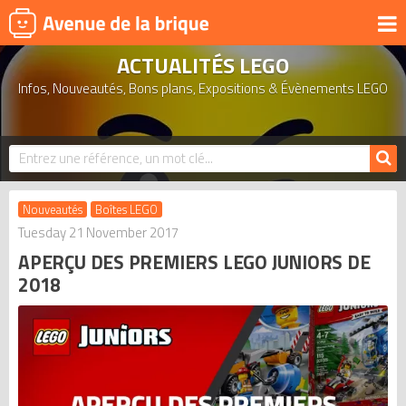
ACTUALITÉS LEGO
UNIVERS
Infos, Nouveautés, Bons plans, Expositions & Évènements LEGO
PRODUITS DÉRIVÉS
NOUVEAUTÉS
LEGO 2026
BONS PLANS
Nouveautés
Boîtes LEGO
ACTUALITÉS
Tuesday 21 November 2017
APERÇU DES PREMIERS LEGO JUNIORS DE
ASSOCIATIONS DE FANS
2018
EXPOSITIONS LEGO
LEGO LES PLUS CHERS
DERNIERS LEGO AJOUTÉS