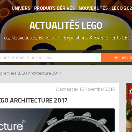
UNIVERS
PRODUITS DÉRIVÉS
NOUVEAUTÉS
LEGO 20
ACTUALITÉS LEGO
ASSOCIATIONS DE FANS
EXPOSITION
Infos, Nouveautés, Bons plans, Expositions & Évènements LEG
Recherch
 premiers LEGO Architecture 2017
Wednesday 16 November 2016
EGO ARCHITECTURE 2017