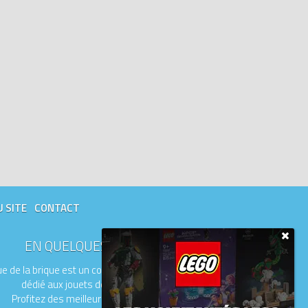
U SITE
CONTACT
EN QUELQUES MOTS
e de la brique est un comparateur de prix
dédié aux jouets de la marque LEGO.
Profitez des meilleurs prix du moment.