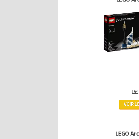
Dis
VOIR L
LEGO Arc