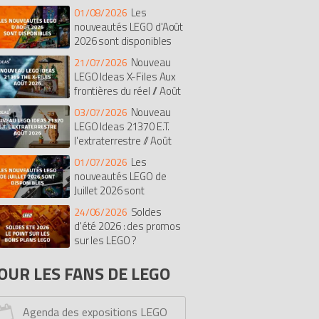
Les
01/08/2026
isney
Botanicals
Super Mario
nouveautés LEGO d'Août
rates des Caraïbes
The Batman Movie
2026 sont disponibles
dular Buildings Collection
Nouveau
21/07/2026
diana Jones
Duplo
The LEGO Movie
LEGO Ideas X-Files Aux
frontières du réel // Août
t
Chima
Saisonnier
Castle
26
exo Knights
Ghostbusters
Nouveau
03/07/2026
LEGO Ideas 21370 E.T.
imensions
Stranger Things
Le Hobbit
l'extraterrestre // Août
onicle
Hidden Side
Overwatch
26
Les
01/07/2026
ves
Fortnite
Pirates
Simpsons
nouveautés LEGO de
rmula 1 (F1)
Monkie Kid
Avatar
Juillet 2026 sont
cooby-doo
One Piece
Racers
sponibles
Soldes
24/06/2026
y Story
Tortues Ninja
Unikitty
d'été 2026 : des promos
ower Functions
sur les LEGO ?
Monster Fighters
lantis
Education
Minions
OUR LES FANS DE LEGO
ro Factory
Dreamzzz
Kingdoms
rs
Bob l'éponge
Serious Play
Agenda des expositions LEGO
ick Sketches
Mindstorms
Dino