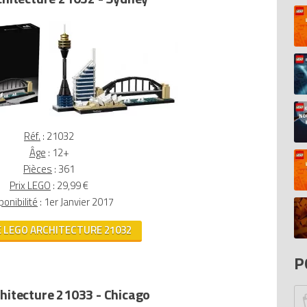
D
Pi
Mo
In
Ar
20
N
D
Réf.
: 21032
Bi
20
Âge
: 12+
El
Pièces
: 361
Fo
Prix LEGO
: 29,99 €
S
di
ponibilité
: 1er Janvier 2017
To
E LEGO ARCHITECTURE 21032
P
At
P
He
Ca
hitecture 21033 - Chicago
Br