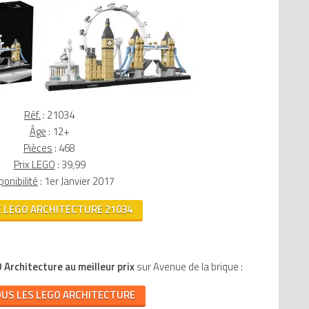
M
G
K
L
S
Réf.
: 21034
Âge
: 12+
Pièces
: 468
Prix LEGO
: 39,99
ponibilité
: 1er Janvier 2017
E LEGO ARCHITECTURE 21034
 Architecture au meilleur prix
sur Avenue de la brique :
OUS LES LEGO ARCHITECTURE