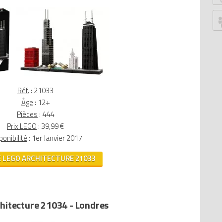
P
G
Ju
Z
P
An
G
Réf.
: 21033
B
Âge
: 12+
S
Pièces
: 444
W
Prix LEGO
: 39,99 €
ponibilité
: 1er Janvier 2017
W
Ed
E LEGO ARCHITECTURE 21033
Le
Tr
T
hitecture 21034 - Londres
M
D