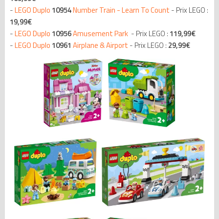
-
LEGO Duplo
10954
Number Train - Learn To Count
- Prix LEGO :
19
,99€
-
LEGO Duplo
10956
Amusement Park
- Prix LEGO :
119
,99€
-
LEGO Duplo
10961
Airplane & Airport
- Prix LEGO :
29
,99€