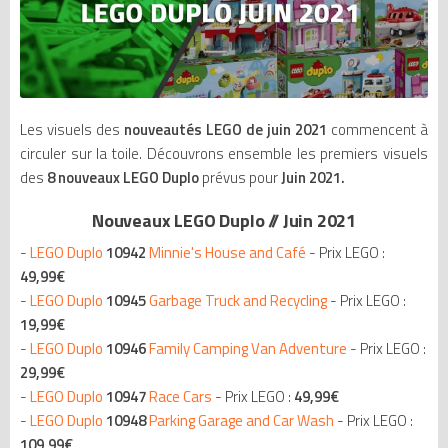
Les visuels des
nouveautés LEGO de juin 2021
commencent à
circuler sur la toile. Découvrons ensemble les premiers visuels
des
8 nouveaux LEGO Duplo
prévus pour
Juin 2021.
Nouveaux LEGO Duplo // Juin 2021
-
LEGO Duplo
10942
Minnie's House and Café
- Prix LEGO :
49
,99€
-
LEGO Duplo
10945
Garbage Truck and Recycling
- Prix LEGO :
19
,99€
-
LEGO Duplo
10946
Family Camping Van Adventure
- Prix LEGO :
29
,99€
-
LEGO Duplo
10947
Race Cars
- Prix LEGO :
49
,99€
-
LEGO Duplo
10948
Parking Garage and Car Wash
- Prix LEGO :
109
,99€