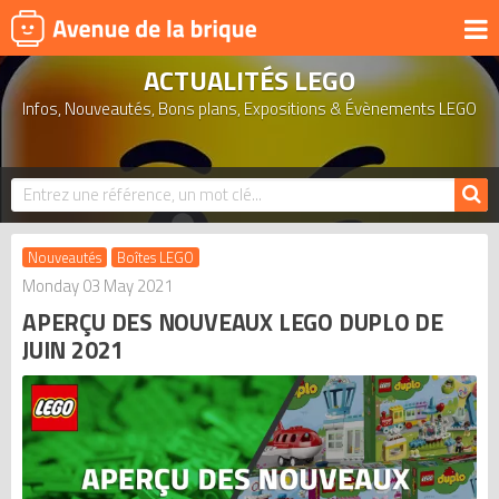
ACTUALITÉS LEGO
UNIVERS
Infos, Nouveautés, Bons plans, Expositions & Évènements LEGO
PRODUITS DÉRIVÉS
NOUVEAUTÉS
LEGO 2026
BONS PLANS
Nouveautés
Boîtes LEGO
ACTUALITÉS
Monday 03 May 2021
APERÇU DES NOUVEAUX LEGO DUPLO DE
ASSOCIATIONS DE FANS
JUIN 2021
EXPOSITIONS LEGO
LEGO LES PLUS CHERS
DERNIERS LEGO AJOUTÉS